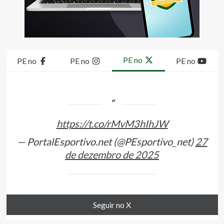
PE no
PE no
PE no
PE no
https://t.co/rMvM3hIhJW
— PortalEsportivo.net (@PEsportivo_net)
27
de dezembro de 2025
Seguir no X