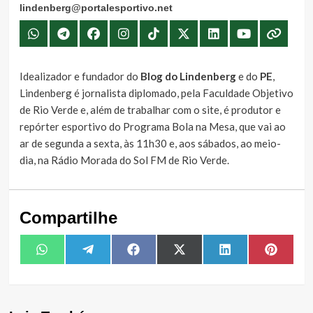
lindenberg@portalesportivo.net
Idealizador e fundador do
Blog do Lindenberg
e do
PE
,
Lindenberg é jornalista diplomado, pela Faculdade Objetivo
de Rio Verde e, além de trabalhar com o site, é produtor e
repórter esportivo do Programa Bola na Mesa, que vai ao
ar de segunda a sexta, às 11h30 e, aos sábados, ao meio-
dia, na Rádio Morada do Sol FM de Rio Verde.
Compartilhe
Share
Share
Share
Share
Share
Share
WhatsApp
Telegram
Facebook
X
LinkedIn
Pintere
on
on
on
on
on
on
(Twitter)