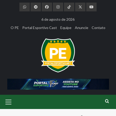
Skip
to
content
6 de agosto de 2026
O PE
Portal Esportivo Cast
Equipe
Anuncie
Contato
Primary
Menu