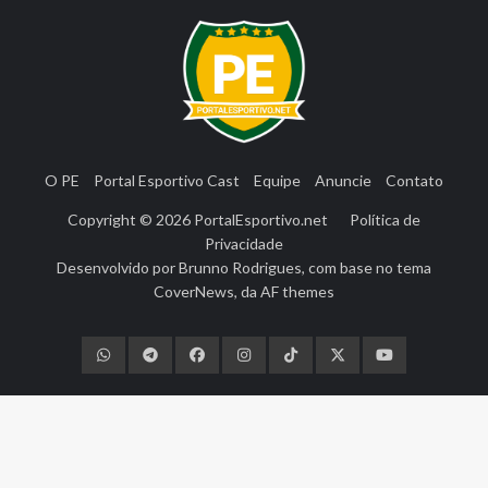
O PE
Portal Esportivo Cast
Equipe
Anuncie
Contato
Copyright © 2026
PortalEsportivo.net
Política de
Privacidade
Desenvolvido por
Brunno Rodrigues
, com base no tema
CoverNews
, da
AF themes