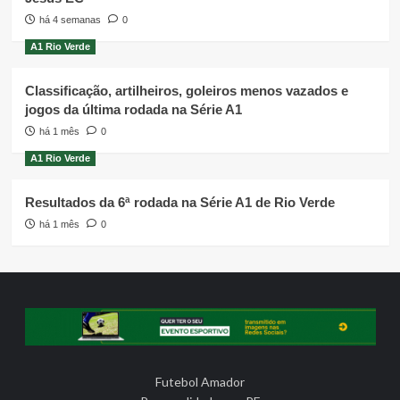
há 4 semanas
0
A1 Rio Verde
Classificação, artilheiros, goleiros menos vazados e
jogos da última rodada na Série A1
há 1 mês
0
A1 Rio Verde
Resultados da 6ª rodada na Série A1 de Rio Verde
há 1 mês
0
Futebol Amador