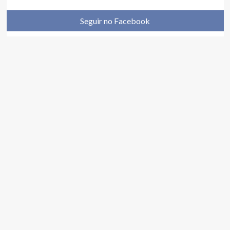
Seguir no Facebook