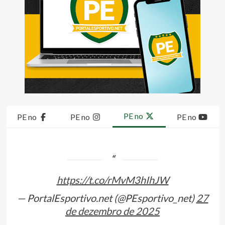
PE no
PE no
PE no
PE no
https://t.co/rMvM3hIhJW
— PortalEsportivo.net (@PEsportivo_net)
27
de dezembro de 2025