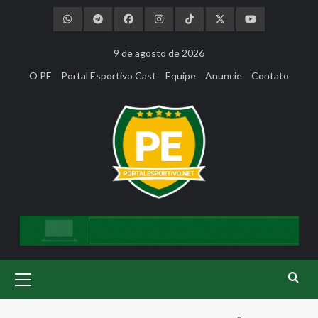
Skip
to
content
9 de agosto de 2026
O PE
Portal Esportivo Cast
Equipe
Anuncie
Contato
Primary
Menu