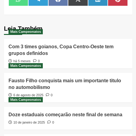
Share
Share
Share
Share
Share
Share
WhatsApp
Telegram
Facebook
X
LinkedIn
Pintere
on
on
on
on
on
on
(Twitter)
Leia Também
Mais Campeonatos
Com 3 times goianos, Copa Centro-Oeste tem
grupos definidos
há 5 meses
0
Mais Campeonatos
Fausto Filho conquista mais um importante titulo
no automobilismo
6 de agosto de 2025
0
Mais Campeonatos
Doze estaduais começarão neste final de semana
10 de janeiro de 2025
0