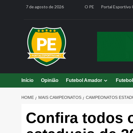
Skip
7 de agosto de 2026
O PE
Portal Esportivo 
to
content
Início
Opinião
Futebol Amador
Futebo
HOME
MAIS CAMPEONATOS
CAMPEONATOS ESTAD
Confira todos