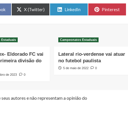
Share
Share
Share
ook
X (Twitter)
LinkedIn
Pinterest
on
on
on
 Estaduais
Campeonatos Estaduais
ex- Eldorado FC vai
Lateral rio-verdense vai atuar
primeira divisão do
no futebol paulista
5 de maio de 2022
0
bro de 2023
0
 seus autores e não representam a opinião do