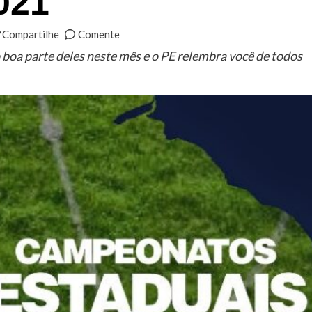
021
Compartilhe
Comente
oa parte deles neste mês e o PE relembra você de todos