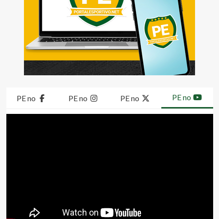
PE no
PE no
PE no
PE no