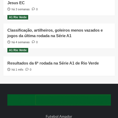
Jesus EC
há 3 semanas
0
A1 Rio Verde
Classificação, artilheiros, goleiros menos vazados e
jogos da última rodada na Série A1
há 4 semanas
0
A1 Rio Verde
Resultados da 6ª rodada na Série A1 de Rio Verde
há 1 mês
0
Futebol Amador