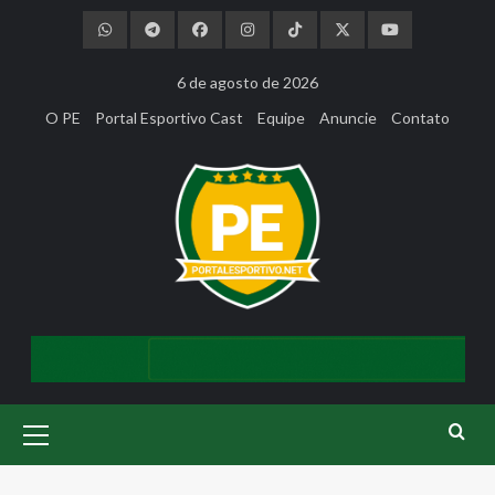
Skip
to
content
6 de agosto de 2026
O PE
Portal Esportivo Cast
Equipe
Anuncie
Contato
Primary
Menu