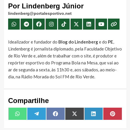
Por Lindenberg Júnior
lindenberg@portalesportivo.net
Idealizador e fundador do
Blog do Lindenberg
e do
PE
,
Lindenberg é jornalista diplomado, pela Faculdade Objetivo
de Rio Verde e, além de trabalhar com o site, é produtor e
repórter esportivo do Programa Bola na Mesa, que vai ao
ar de segunda a sexta, às 11h30 e, aos sábados, ao meio-
dia, na Rádio Morada do Sol FM de Rio Verde.
Compartilhe
Share
Share
Share
Share
Share
Share
WhatsApp
Telegram
Facebook
X
LinkedIn
Pintere
on
on
on
on
on
on
(Twitter)