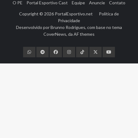
O PE
Portal Esportivo Cast
Equipe
Anuncie
Contato
Copyright © 2026
PortalEsportivo.net
Política de
Privacidade
Desenvolvido por
Brunno Rodrigues
, com base no tema
CoverNews
, da
AF themes