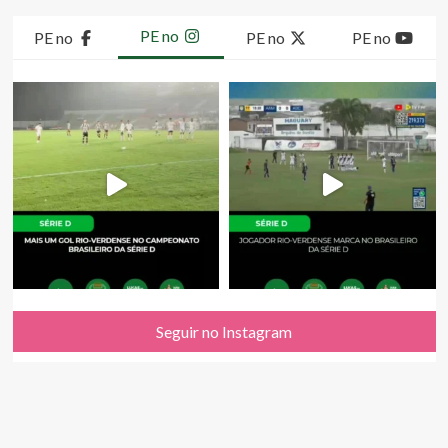
PE no
PE no
PE no
PE no
Seguir no Instagram