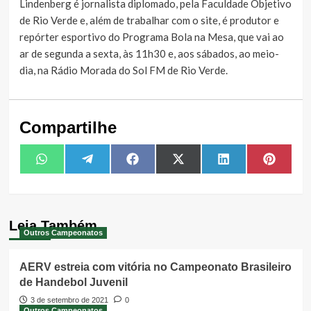
Lindenberg é jornalista diplomado, pela Faculdade Objetivo
de Rio Verde e, além de trabalhar com o site, é produtor e
repórter esportivo do Programa Bola na Mesa, que vai ao
ar de segunda a sexta, às 11h30 e, aos sábados, ao meio-
dia, na Rádio Morada do Sol FM de Rio Verde.
Compartilhe
Share
Share
Share
Share
Share
Share
WhatsApp
Telegram
Facebook
X
LinkedIn
Pintere
on
on
on
on
on
on
(Twitter)
Leia Também
Outros Campeonatos
AERV estreia com vitória no Campeonato Brasileiro
de Handebol Juvenil
3 de setembro de 2021
0
Outros Campeonatos