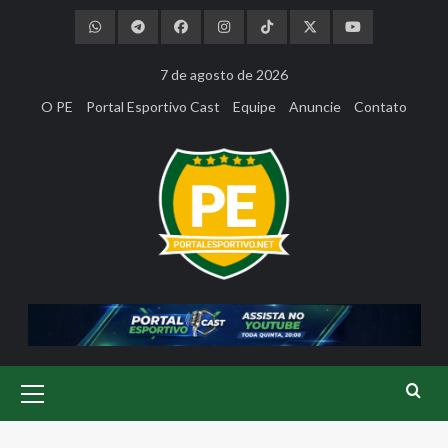
Skip
to
content
7 de agosto de 2026
O PE
Portal Esportivo Cast
Equipe
Anuncie
Contato
Primary
Menu