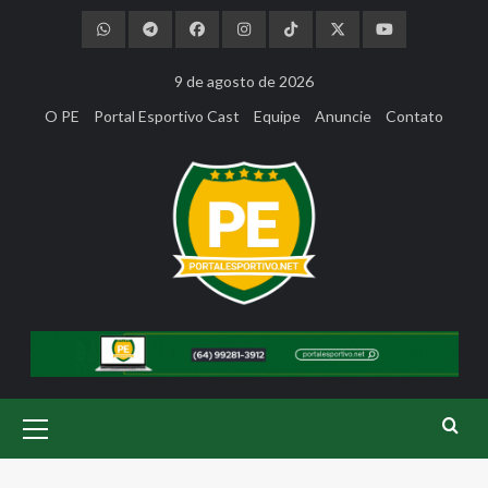
Skip
to
content
9 de agosto de 2026
O PE
Portal Esportivo Cast
Equipe
Anuncie
Contato
Primary
Menu