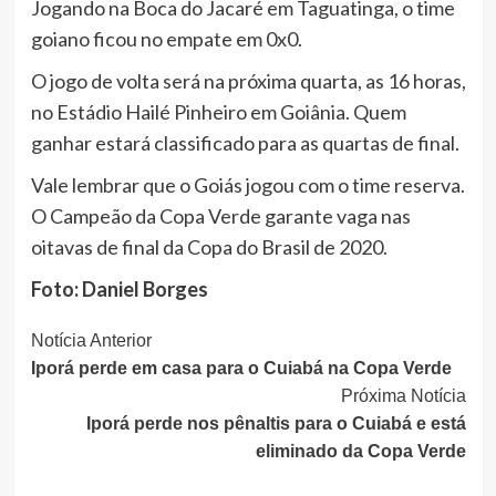
Jogando na Boca do Jacaré em Taguatinga, o time
goiano ficou no empate em 0x0.
O jogo de volta será na próxima quarta, as 16 horas,
no Estádio Hailé Pinheiro em Goiânia. Quem
ganhar estará classificado para as quartas de final.
Vale lembrar que o Goiás jogou com o time reserva.
O Campeão da Copa Verde garante vaga nas
oitavas de final da Copa do Brasil de 2020.
Foto: Daniel Borges
Continue
Notícia Anterior
Iporá perde em casa para o Cuiabá na Copa Verde
Lendo
Próxima Notícia
Iporá perde nos pênaltis para o Cuiabá e está
eliminado da Copa Verde