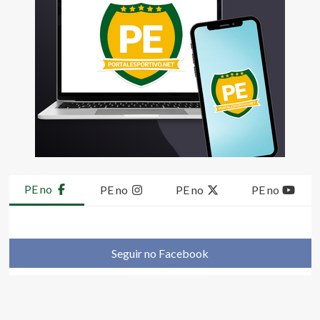
PE no
PE no
PE no
PE no
Seguir no Facebook