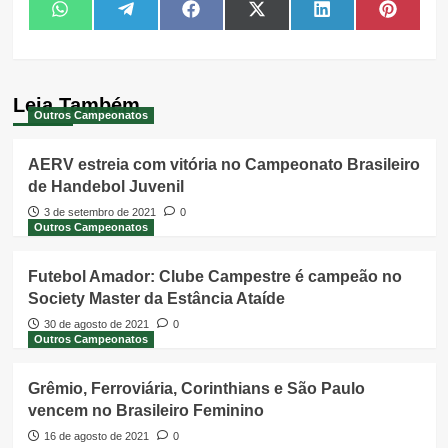
Share
Share
Share
Share
Share
Share
WhatsApp
Telegram
Facebook
X
LinkedIn
Pintere
on
on
on
on
on
on
(Twitter)
Leia Também
Outros Campeonatos
AERV estreia com vitória no Campeonato Brasileiro
de Handebol Juvenil
3 de setembro de 2021
0
Outros Campeonatos
Futebol Amador: Clube Campestre é campeão no
Society Master da Estância Ataíde
30 de agosto de 2021
0
Outros Campeonatos
Grêmio, Ferroviária, Corinthians e São Paulo
vencem no Brasileiro Feminino
16 de agosto de 2021
0