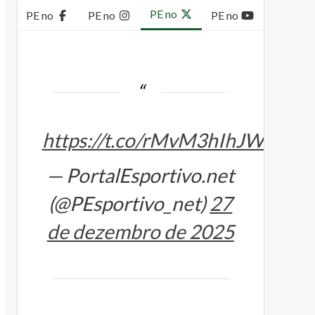
PE no
PE no
PE no
PE no
https://t.co/rMvM3hIhJW
— PortalEsportivo.net
(@PEsportivo_net)
27
de dezembro de 2025