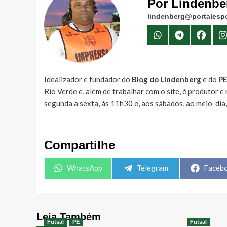
Por Lindenbe
lindenberg@portalespo
Idealizador e fundador do
Blog do Lindenberg
e do
P
Rio Verde e, além de trabalhar com o site, é produtor 
segunda a sexta, às 11h30 e, aos sábados, ao meio-dia
Compartilhe
Share
Share
Share
WhatsApp
Telegram
Faceb
on
on
on
Leia Também
Futsal
PE
Futsal