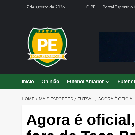
Skip
7 de agosto de 2026
O PE
Portal Esportivo 
to
content
Início
Opinião
Futebol Amador
Futebo
HOME
MAIS ESPORTES
FUTSAL
AGORA É OFICIAL
Agora é oficia