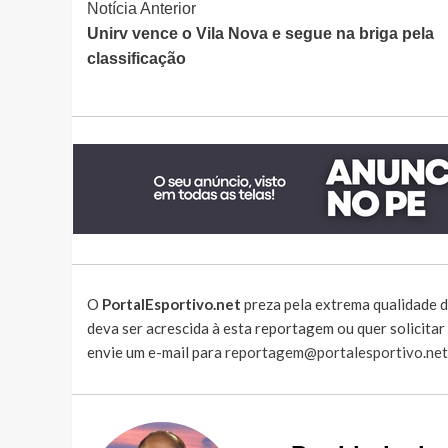
Continue
Notícia Anterior
Unirv vence o Vila Nova e segue na briga pela
Lendo
classificação
O
PortalEsportivo.net
preza pela extrema qualidade d
deva ser acrescida à esta reportagem ou quer solicita
envie um e-mail para
reportagem@portalesportivo.net