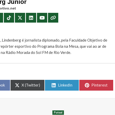
rg Júnior
rtivo.net
E
, Lindenberg é jornalista diplomado, pela Faculdade Objetivo de
e repórter esportivo do Programa Bola na Mesa, que vai ao ar de
, na Rádio Morada do Sol FM de Rio Verde.
Share
Share
Share
ook
X (Twitter)
LinkedIn
Pinterest
on
on
on
Futsal