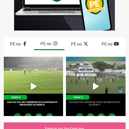
PE no
PE no
PE no
PE no
Seguir no Instagram