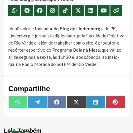
Idealizador e fundador do
Blog do Lindenberg
e do
PE
,
Lindenberg é jornalista diplomado, pela Faculdade Objetivo
de Rio Verde e, além de trabalhar com o site, é produtor e
repórter esportivo do Programa Bola na Mesa, que vai ao
ar de segunda a sexta, às 11h30 e, aos sábados, ao meio-
dia, na Rádio Morada do Sol FM de Rio Verde.
Compartilhe
Share
Share
Share
Share
Share
Share
WhatsApp
Telegram
Facebook
X
LinkedIn
Pintere
on
on
on
on
on
on
(Twitter)
Leia Também