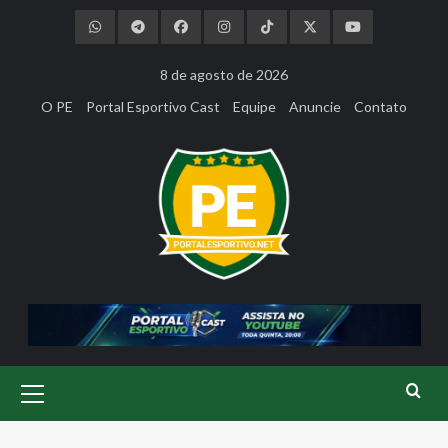
Skip
to
content
8 de agosto de 2026
O PE
Portal Esportivo Cast
Equipe
Anuncie
Contato
Primary
Menu