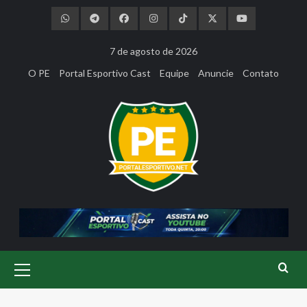
Skip
to
content
7 de agosto de 2026
O PE
Portal Esportivo Cast
Equipe
Anuncie
Contato
Primary
Menu