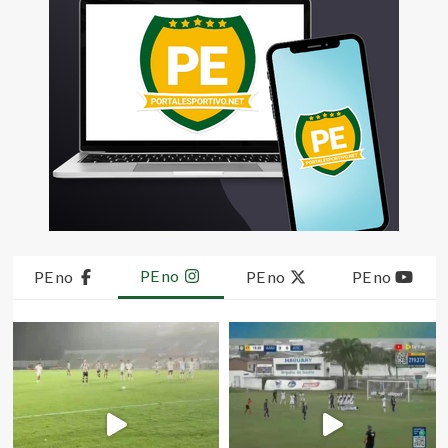
PE no
PE no
PE no
PE no