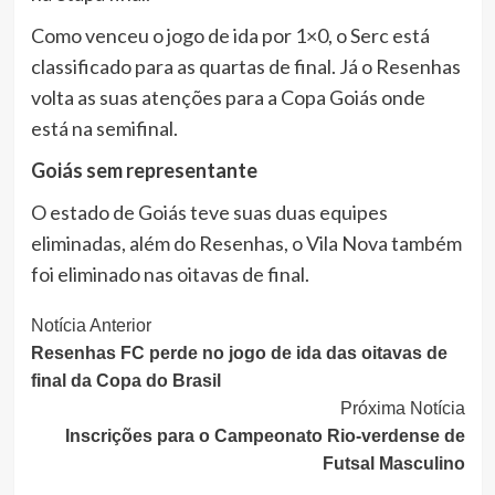
Como venceu o jogo de ida por 1×0, o Serc está
classificado para as quartas de final. Já o Resenhas
volta as suas atenções para a Copa Goiás onde
está na semifinal.
Goiás sem representante
O estado de Goiás teve suas duas equipes
eliminadas, além do Resenhas, o Vila Nova também
foi eliminado nas oitavas de final.
Continue
Notícia Anterior
Resenhas FC perde no jogo de ida das oitavas de
Lendo
final da Copa do Brasil
Próxima Notícia
Inscrições para o Campeonato Rio-verdense de
Futsal Masculino