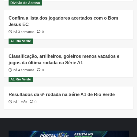
Divisão de Acesso
Confira a lista dos jogadores acertados com o Bom
Jesus EC
há 3 semanas
0
A1 Rio Verde
Classificação, artilheiros, goleiros menos vazados e
jogos da última rodada na Série A1
há 4 semanas
0
A1 Rio Verde
Resultados da 6ª rodada na Série A1 de Rio Verde
há 1 mês
0