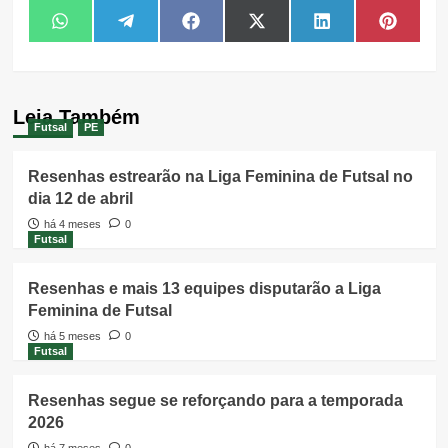
Share
Share
Share
Share
Share
Share
WhatsApp
Telegram
Facebook
X
LinkedIn
Pintere
on
on
on
on
on
on
(Twitter)
Leia Também
Futsal
PE
Resenhas estrearão na Liga Feminina de Futsal no
dia 12 de abril
há 4 meses
0
Futsal
Resenhas e mais 13 equipes disputarão a Liga
Feminina de Futsal
há 5 meses
0
Futsal
Resenhas segue se reforçando para a temporada
2026
há 7 meses
0