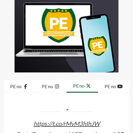
PE no
PE no
PE no
PE no
https://t.co/rMvM3hIhJW