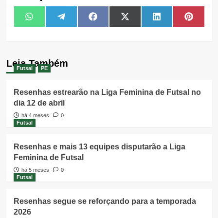
Share
Share
Share
Share
Share
Share
WhatsApp
Telegram
Facebook
X
LinkedIn
Pintere
on
on
on
on
on
on
(Twitter)
Leia Também
Futsal
PE
Resenhas estrearão na Liga Feminina de Futsal no
dia 12 de abril
há 4 meses
0
Futsal
Resenhas e mais 13 equipes disputarão a Liga
Feminina de Futsal
há 5 meses
0
Futsal
Resenhas segue se reforçando para a temporada
2026