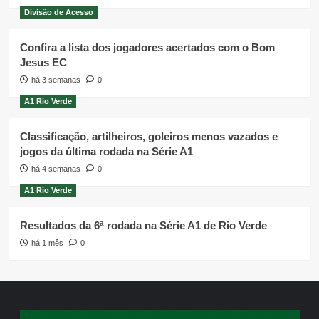
Divisão de Acesso
Confira a lista dos jogadores acertados com o Bom
Jesus EC
há 3 semanas
0
A1 Rio Verde
Classificação, artilheiros, goleiros menos vazados e
jogos da última rodada na Série A1
há 4 semanas
0
A1 Rio Verde
Resultados da 6ª rodada na Série A1 de Rio Verde
há 1 mês
0