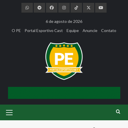
Skip
to
content
6 de agosto de 2026
O PE
Portal Esportivo Cast
Equipe
Anuncie
Contato
Primary
Menu