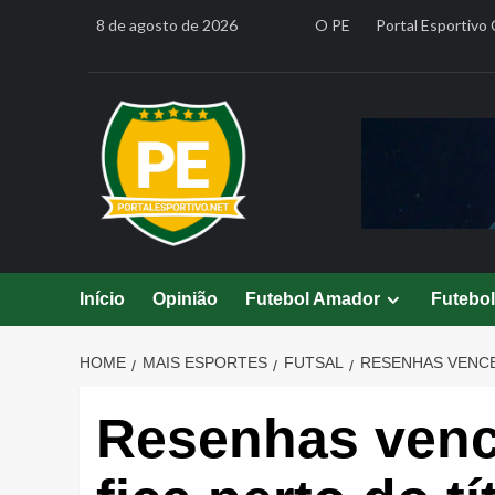
Skip
8 de agosto de 2026
O PE
Portal Esportivo 
to
content
Início
Opinião
Futebol Amador
Futebo
HOME
MAIS ESPORTES
FUTSAL
RESENHAS VENCE 
Resenhas vence