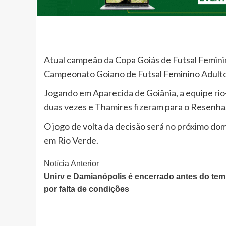
Atual campeão da Copa Goiás de Futsal Feminin
Campeonato Goiano de Futsal Feminino Adulto
Jogando em Aparecida de Goiânia, a equipe rio
duas vezes e Thamires fizeram para o Resenhas
O jogo de volta da decisão será no próximo do
em Rio Verde.
Continue
Notícia Anterior
Unirv e Damianópolis é encerrado antes do te
Lendo
por falta de condições