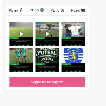
PE no
PE no
PE no
PE no
Seguir no Instagram