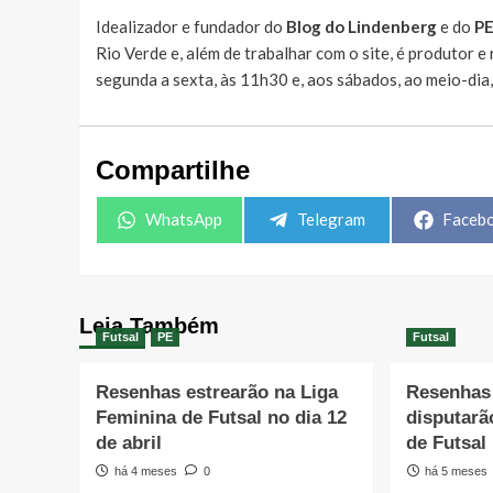
Idealizador e fundador do
Blog do Lindenberg
e do
P
Rio Verde e, além de trabalhar com o site, é produtor 
segunda a sexta, às 11h30 e, aos sábados, ao meio-dia
Compartilhe
Share
Share
Share
WhatsApp
Telegram
Faceb
on
on
on
Leia Também
Futsal
PE
Futsal
Resenhas estrearão na Liga
Resenhas 
Feminina de Futsal no dia 12
disputarã
de abril
de Futsal
há 4 meses
0
há 5 meses