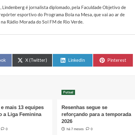
E
, Lindenberg é jornalista diplomado, pela Faculdade Objetivo de
e repórter esportivo do Programa Bola na Mesa, que vai ao ar de
, na Rádio Morada do Sol FM de Rio Verde.
Share
Share
Share
ook
X (Twitter)
LinkedIn
Pinterest
on
on
on
Futsal
e mais 13 equipes
Resenhas segue se
o a Liga Feminina
reforçando para a temporada
2026
0
há 7 meses
0