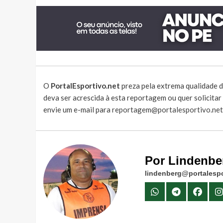
O
PortalEsportivo.net
preza pela extrema qualidade d
deva ser acrescida à esta reportagem ou quer solicita
envie um e-mail para
reportagem@portalesportivo.net
Por Lindenbe
lindenberg@portalespo