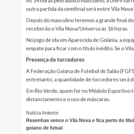
Ás 14 horas pelo adulto masculino, a Unirv vai 
outra partida da semifinal será entre Vila Nova
Depois do masculino teremos a grande final d
receberão o Vila Nova/Universo às 16 horas.
No jogo de ida em Aparecida de Goiânia, a equ
empate para ficar com o título inédito. Se o Vil
Presença de torcedores
A Federação Goiana de Futebol de Salão (FGFS
entretanto, a quantidade de torcedores será d
Em Rio Verde, quem for no Módulo Esportivo te
distanciamento e o uso de máscaras.
Continue
Notícia Anterior
Resenhas vence o Vila Nova e fica perto do títu
Lendo
goiano de futsal