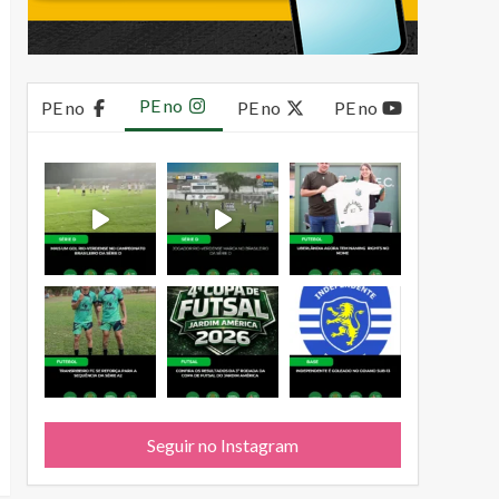
PE no
PE no
PE no
PE no
Seguir no Instagram