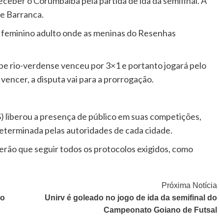
receber o Corumbaíba pela partida de ida da semifinal. A
 e Barranca.
o feminino adulto onde as meninas do Resenhas
ipe rio-verdense venceu por 3×1 e portanto jogará pelo
a vencer, a disputa vai para a prorrogação.
) liberou a presença de público em suas competições,
eterminada pelas autoridades de cada cidade.
rão que seguir todos os protocolos exigidos, como
Próxima Notícia
lo
Unirv é goleado no jogo de ida da semifinal do
Campeonato Goiano de Futsal