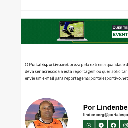
O
PortalEsportivo.net
preza pela extrema qualidade d
deva ser acrescida à esta reportagem ou quer solicita
envie um e-mail para
reportagem@portalesportivo.net
Por Lindenbe
lindenberg@portalespo