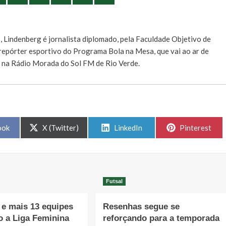
E
, Lindenberg é jornalista diplomado, pela Faculdade Objetivo de
e repórter esportivo do Programa Bola na Mesa, que vai ao ar de
, na Rádio Morada do Sol FM de Rio Verde.
Share
Share
Share
ook
X (Twitter)
LinkedIn
Pinterest
on
on
on
Futsal
e mais 13 equipes
Resenhas segue se
o a Liga Feminina
reforçando para a temporada