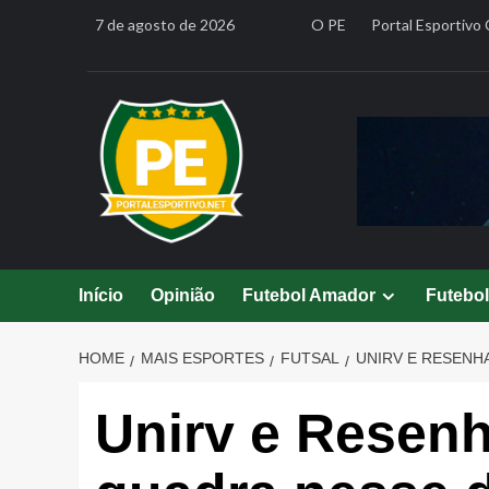
Skip
7 de agosto de 2026
O PE
Portal Esportivo 
to
content
Início
Opinião
Futebol Amador
Futebo
HOME
MAIS ESPORTES
FUTSAL
UNIRV E RESENH
Unirv e Resen