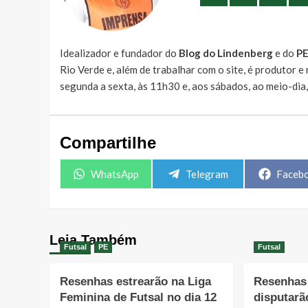
Idealizador e fundador do
Blog do Lindenberg
e do
P
Rio Verde e, além de trabalhar com o site, é produtor 
segunda a sexta, às 11h30 e, aos sábados, ao meio-dia
Compartilhe
Share
Share
Share
WhatsApp
Telegram
Faceb
on
on
on
Leia Também
Futsal
PE
Futsal
Resenhas estrearão na Liga
Resenhas 
Feminina de Futsal no dia 12
disputarã