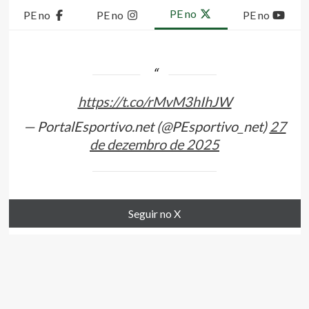
PE no
PE no
PE no
PE no
https://t.co/rMvM3hIhJW
— PortalEsportivo.net (@PEsportivo_net)
27
de dezembro de 2025
Seguir no X