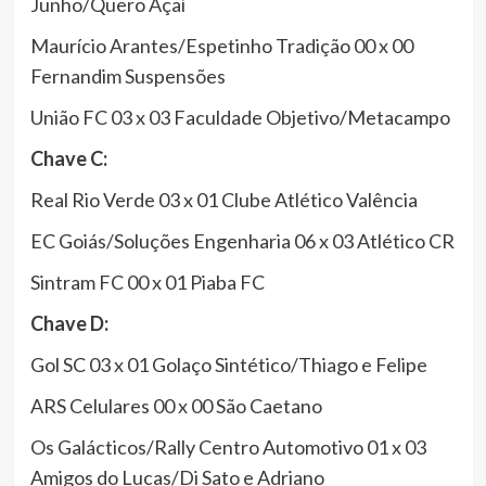
Junho/Quero Açaí
Maurício Arantes/Espetinho Tradição 00 x 00
Fernandim Suspensões
União FC 03 x 03 Faculdade Objetivo/Metacampo
Chave C:
Real Rio Verde 03 x 01 Clube Atlético Valência
EC Goiás/Soluções Engenharia 06 x 03 Atlético CR
Sintram FC 00 x 01 Piaba FC
Chave D:
Gol SC 03 x 01 Golaço Sintético/Thiago e Felipe
ARS Celulares 00 x 00 São Caetano
Os Galácticos/Rally Centro Automotivo 01 x 03
Amigos do Lucas/Di Sato e Adriano