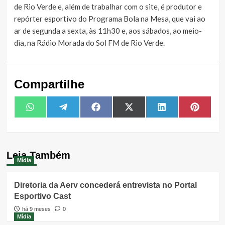
de Rio Verde e, além de trabalhar com o site, é produtor e
repórter esportivo do Programa Bola na Mesa, que vai ao
ar de segunda a sexta, às 11h30 e, aos sábados, ao meio-
dia, na Rádio Morada do Sol FM de Rio Verde.
Compartilhe
Share
Share
Share
Share
Share
Share
WhatsApp
Telegram
Facebook
X
LinkedIn
Pintere
on
on
on
on
on
on
(Twitter)
Leia Também
Mídia
Diretoria da Aerv concederá entrevista no Portal
Esportivo Cast
há 9 meses
0
Mídia