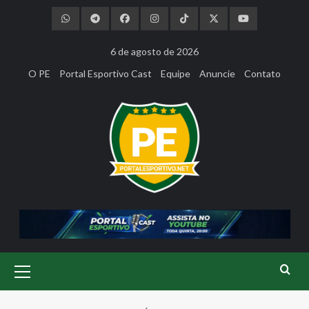
Skip
to
content
6 de agosto de 2026
O PE
Portal Esportivo Cast
Equipe
Anuncie
Contato
Primary
Menu