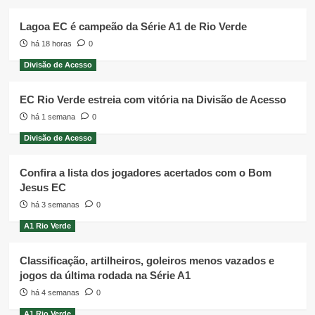
Lagoa EC é campeão da Série A1 de Rio Verde
há 18 horas
0
Divisão de Acesso
EC Rio Verde estreia com vitória na Divisão de Acesso
há 1 semana
0
Divisão de Acesso
Confira a lista dos jogadores acertados com o Bom
Jesus EC
há 3 semanas
0
A1 Rio Verde
Classificação, artilheiros, goleiros menos vazados e
jogos da última rodada na Série A1
há 4 semanas
0
A1 Rio Verde