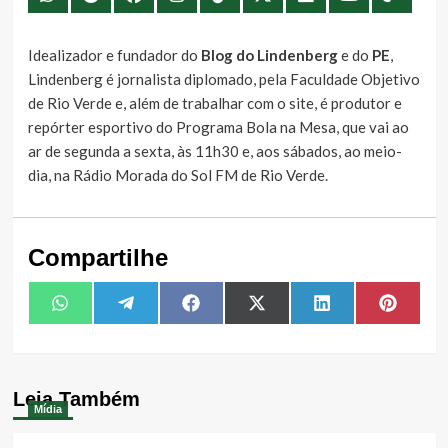
Idealizador e fundador do
Blog do Lindenberg
e do
PE
,
Lindenberg é jornalista diplomado, pela Faculdade Objetivo
de Rio Verde e, além de trabalhar com o site, é produtor e
repórter esportivo do Programa Bola na Mesa, que vai ao
ar de segunda a sexta, às 11h30 e, aos sábados, ao meio-
dia, na Rádio Morada do Sol FM de Rio Verde.
Compartilhe
Share
Share
Share
Share
Share
Share
WhatsApp
Telegram
Facebook
X
LinkedIn
Pintere
on
on
on
on
on
on
(Twitter)
Leia Também
Mídia