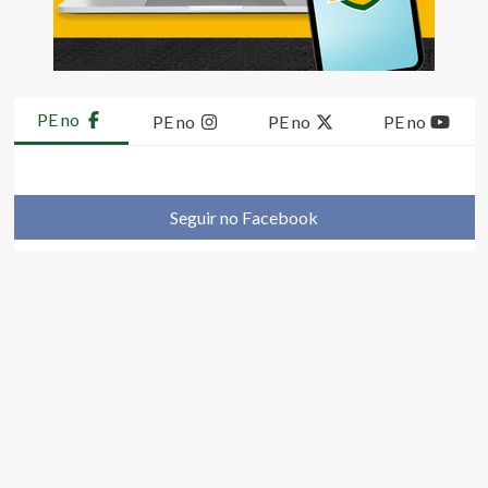
PE no
PE no
PE no
PE no
Seguir no Facebook