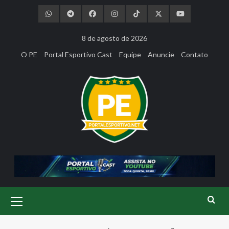
Skip
to
content
8 de agosto de 2026
O PE
Portal Esportivo Cast
Equipe
Anuncie
Contato
Primary
Menu