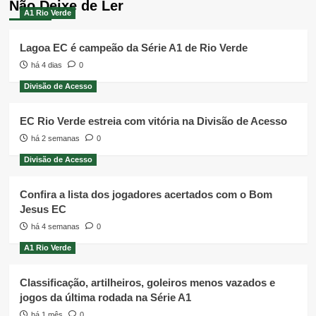
Não Deixe de Ler
A1 Rio Verde
Lagoa EC é campeão da Série A1 de Rio Verde
há 4 dias
0
Divisão de Acesso
EC Rio Verde estreia com vitória na Divisão de Acesso
há 2 semanas
0
Divisão de Acesso
Confira a lista dos jogadores acertados com o Bom
Jesus EC
há 4 semanas
0
A1 Rio Verde
Classificação, artilheiros, goleiros menos vazados e
jogos da última rodada na Série A1
há 1 mês
0