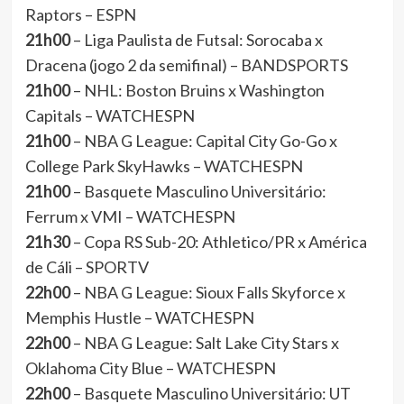
Raptors – ESPN
21h00
– Liga Paulista de Futsal: Sorocaba x
Dracena (jogo 2 da semifinal) – BANDSPORTS
21h00
– NHL: Boston Bruins x Washington
Capitals – WATCHESPN
21h00
– NBA G League: Capital City Go-Go x
College Park SkyHawks – WATCHESPN
21h00
– Basquete Masculino Universitário:
Ferrum x VMI – WATCHESPN
21h30
– Copa RS Sub-20: Athletico/PR x América
de Cáli – SPORTV
22h00
– NBA G League: Sioux Falls Skyforce x
Memphis Hustle – WATCHESPN
22h00
– NBA G League: Salt Lake City Stars x
Oklahoma City Blue – WATCHESPN
22h00
– Basquete Masculino Universitário: UT