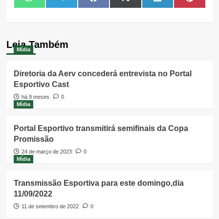
Share
Share
Share
Share
Share
Share
WhatsApp
Telegram
Facebook
X
LinkedIn
Pintere
on
on
on
on
on
on
(Twitter)
Leia Também
Mídia
Diretoria da Aerv concederá entrevista no Portal
Esportivo Cast
há 9 meses
0
Mídia
Portal Esportivo transmitirá semifinais da Copa
Promissão
24 de março de 2023
0
Mídia
Transmissão Esportiva para este domingo,dia
11/09/2022
11 de setembro de 2022
0