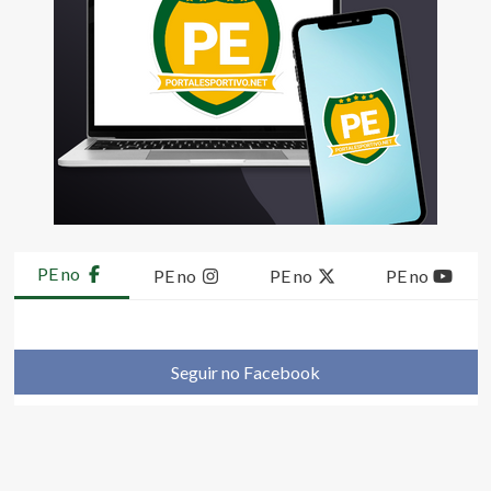
PE no
PE no
PE no
PE no
Seguir no Facebook