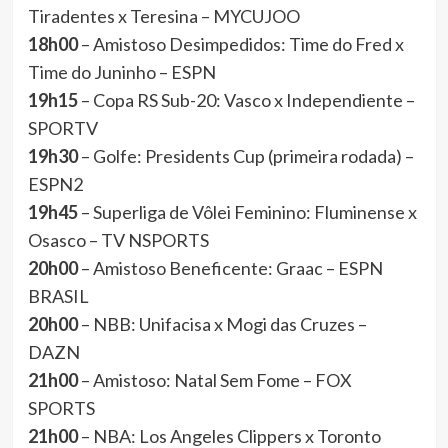
Tiradentes x Teresina – MYCUJOO
18h00
– Amistoso Desimpedidos: Time do Fred x
Time do Juninho – ESPN
19h15
– Copa RS Sub-20: Vasco x Independiente –
SPORTV
19h30
– Golfe: Presidents Cup (primeira rodada) –
ESPN2
19h45
– Superliga de Vôlei Feminino: Fluminense x
Osasco – TV NSPORTS
20h00
– Amistoso Beneficente: Graac – ESPN
BRASIL
20h00
– NBB: Unifacisa x Mogi das Cruzes –
DAZN
21h00
– Amistoso: Natal Sem Fome – FOX
SPORTS
21h00
– NBA: Los Angeles Clippers x Toronto