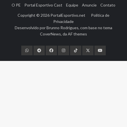
O PE
Portal Esportivo Cast
Equipe
Anuncie
Contato
Copyright © 2026
PortalEsportivo.net
Política de
Privacidade
Desenvolvido por
Brunno Rodrigues
, com base no tema
CoverNews
, da
AF themes