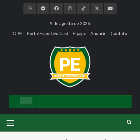
Skip
to
content
9 de agosto de 2026
O PE
Portal Esportivo Cast
Equipe
Anuncie
Contato
Primary
Menu