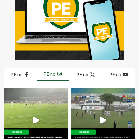
PE no
PE no
PE no
PE no