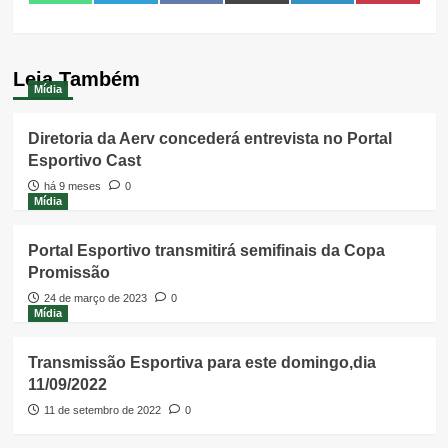
on
on
on
on
on
on
(Twitter)
Leia Também
Mídia
Diretoria da Aerv concederá entrevista no Portal
Esportivo Cast
há 9 meses
0
Mídia
Portal Esportivo transmitirá semifinais da Copa
Promissão
24 de março de 2023
0
Mídia
Transmissão Esportiva para este domingo,dia
11/09/2022
11 de setembro de 2022
0