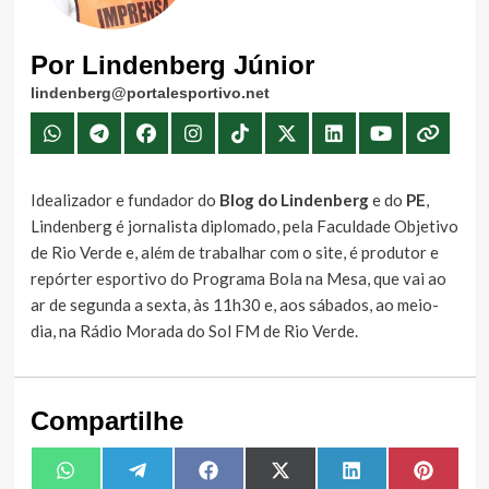
Por Lindenberg Júnior
lindenberg@portalesportivo.net
Idealizador e fundador do
Blog do Lindenberg
e do
PE
,
Lindenberg é jornalista diplomado, pela Faculdade Objetivo
de Rio Verde e, além de trabalhar com o site, é produtor e
repórter esportivo do Programa Bola na Mesa, que vai ao
ar de segunda a sexta, às 11h30 e, aos sábados, ao meio-
dia, na Rádio Morada do Sol FM de Rio Verde.
Compartilhe
Share
Share
Share
Share
Share
Share
WhatsApp
Telegram
Facebook
X
LinkedIn
Pintere