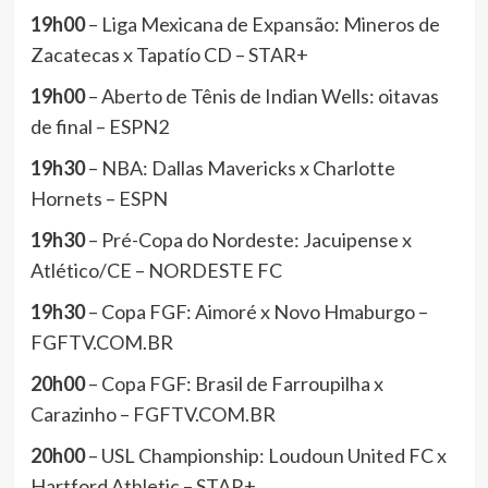
19h00
– Liga Mexicana de Expansão: Mineros de
Zacatecas x Tapatío CD – STAR+
19h00
– Aberto de Tênis de Indian Wells: oitavas
de final – ESPN2
19h30
– NBA: Dallas Mavericks x Charlotte
Hornets – ESPN
19h30
– Pré-Copa do Nordeste: Jacuipense x
Atlético/CE – NORDESTE FC
19h30
– Copa FGF: Aimoré x Novo Hmaburgo –
FGFTV.COM.BR
20h00
– Copa FGF: Brasil de Farroupilha x
Carazinho – FGFTV.COM.BR
20h00
– USL Championship: Loudoun United FC x
Hartford Athletic – STAR+