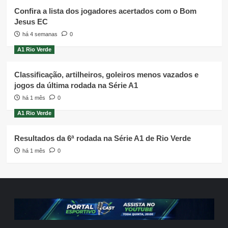
Confira a lista dos jogadores acertados com o Bom
Jesus EC
há 4 semanas
0
A1 Rio Verde
Classificação, artilheiros, goleiros menos vazados e
jogos da última rodada na Série A1
há 1 mês
0
A1 Rio Verde
Resultados da 6ª rodada na Série A1 de Rio Verde
há 1 mês
0