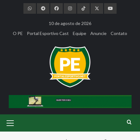
Skip
to
content
10 de agosto de 2026
O PE
Portal Esportivo Cast
Equipe
Anuncie
Contato
Primary
Menu