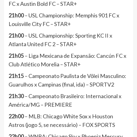
FC x Austin Bold FC – STAR+
21h00
– USL Championship: Memphis 901 FC x
Louisville City FC – STAR+
21h00
– USL Championship: Sporting KC II x
Atlanta United FC 2 – STAR+
21h05
– Liga Mexicana de Expansão: Cancún FC x
Club Atlético Morelia – STAR+
21h15
– Campeonato Paulista de Vôlei Masculino:
Guarulhos x Campinas (final, ida) – SPORTV2
21h30
– Campeonato Brasileiro: Internacional x
América/MG – PREMIERE
22h00
– MLB: Chicago White Sox x Houston
Astros (jogo 5, se necessário) – FOX SPORTS
22h00
– WNBA: Chicago Sky x Phoeniz Mercury