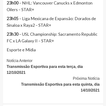
23h00
– NHL: Vancouver Canucks x Edmonton
Oilers – STAR+
23h05
– Liga Mexicana de Expansão: Dorados de
Sinaloa x Raya2 – STAR+
23h30
– USL Championship: Sacramento Republic
FC x LA Galaxy II – STAR+
Esporte e Mídia
Continue
Notícia Anterior
Transmissão Esportiva para esta terça, dia
Lendo
12/10/2021
Próxima Notícia
Transmissão Esportiva para esta quinta, dia
14/10/2021