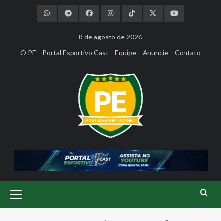
Skip
to
content
8 de agosto de 2026
O PE
Portal Esportivo Cast
Equipe
Anuncie
Contato
Primary
Menu