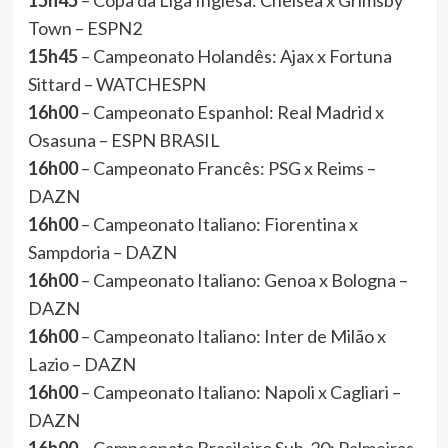
15h45
– Copa da Liga Inglesa: Chelsea x Grimsby
Town – ESPN2
15h45
– Campeonato Holandês: Ajax x Fortuna
Sittard – WATCHESPN
16h00
– Campeonato Espanhol: Real Madrid x
Osasuna – ESPN BRASIL
16h00
– Campeonato Francês: PSG x Reims –
DAZN
16h00
– Campeonato Italiano: Fiorentina x
Sampdoria – DAZN
16h00
– Campeonato Italiano: Genoa x Bologna –
DAZN
16h00
– Campeonato Italiano: Inter de Milão x
Lazio – DAZN
16h00
– Campeonato Italiano: Napoli x Cagliari –
DAZN