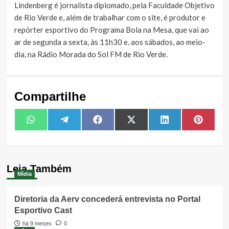
Lindenberg é jornalista diplomado, pela Faculdade Objetivo
de Rio Verde e, além de trabalhar com o site, é produtor e
repórter esportivo do Programa Bola na Mesa, que vai ao
ar de segunda a sexta, às 11h30 e, aos sábados, ao meio-
dia, na Rádio Morada do Sol FM de Rio Verde.
Compartilhe
Share
Share
Share
Share
Share
Share
WhatsApp
Telegram
Facebook
X
LinkedIn
Pintere
on
on
on
on
on
on
(Twitter)
Leia Também
Mídia
Diretoria da Aerv concederá entrevista no Portal
Esportivo Cast
há 9 meses
0