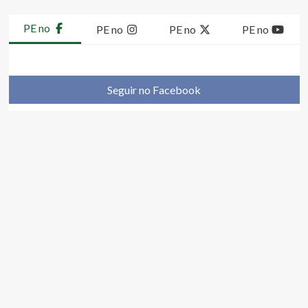
PE no
PE no
PE no
PE no
Seguir no Facebook