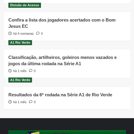
Divisão de Acesso
Confira a lista dos jogadores acertados com o Bom
Jesus EC
há 4 semanas
0
A1 Rio Verde
Classificação, artilheiros, goleiros menos vazados e
jogos da última rodada na Série A1
há 1 mês
0
A1 Rio Verde
Resultados da 6ª rodada na Série A1 de Rio Verde
há 1 mês
0