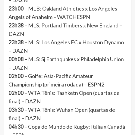
– DAZN
23h00
– MLB: Oakland Athletics x Los Angeles
Angels of Anaheim – WATCHESPN
23h38
– MLS: Portland Timbers x New England –
DAZN
23h38
– MLS: Los Angeles FC x Houston Dynamo
– DAZN
00h08
– MLS: Sj Earthquakes x Philadelphia Union
– DAZN
02h00
– Golfe: Asia-Pacific Amateur
Championship (primeira rodada) – ESPN2
02h00
– WTA Tênis: Tashketn Open (quartas de
final) – DAZN
03h30
– WTA Tênis: Wuhan Open (quartas de
final) – DAZN
04h30
– Copa do Mundo de Rugby: Itália x Canadá