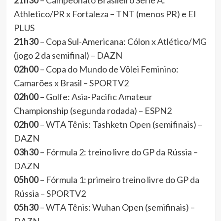
21h30
– Campeonato Brasileiro Série A:
Athletico/PR x Fortaleza – TNT (menos PR) e EI
PLUS
21h30
– Copa Sul-Americana: Cólon x Atlético/MG
(jogo 2 da semifinal) – DAZN
02h00
– Copa do Mundo de Vôlei Feminino:
Camarões x Brasil – SPORTV2
02h00
– Golfe: Asia-Pacific Amateur
Championship (segunda rodada) – ESPN2
02h00
– WTA Tênis: Tashketn Open (semifinais) –
DAZN
03h30
– Fórmula 2: treino livre do GP da Rússia –
DAZN
05h00
– Fórmula 1: primeiro treino livre do GP da
Rússia – SPORTV2
05h30
– WTA Tênis: Wuhan Open (semifinais) –