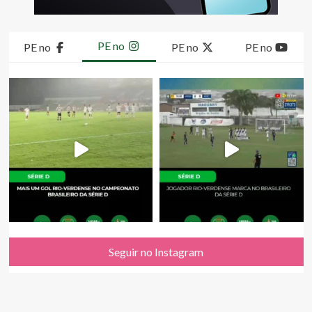
PE no
PE no
PE no
PE no
Seguir no Instagram