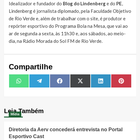
Idealizador e fundador do
Blog do Lindenberg
e do
PE
,
Lindenberg é jornalista diplomado, pela Faculdade Objetivo
de Rio Verde e, além de trabalhar com o site, é produtor e
repórter esportivo do Programa Bola na Mesa, que vai ao
ar de segunda a sexta, às 11h30 e, aos sábados, ao meio-
dia, na Rádio Morada do Sol FM de Rio Verde.
Compartilhe
Share
Share
Share
Share
Share
Share
WhatsApp
Telegram
Facebook
X
LinkedIn
Pintere
on
on
on
on
on
on
(Twitter)
Leia Também
Mídia
Diretoria da Aerv concederá entrevista no Portal
Esportivo Cast