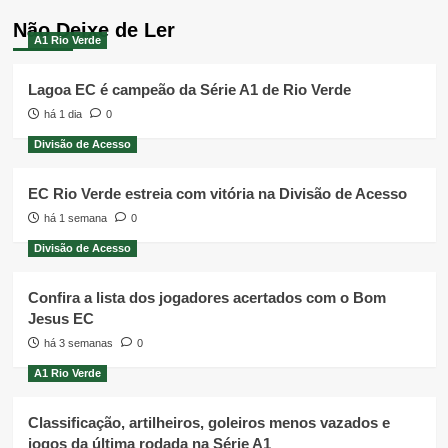
Não Deixe de Ler
A1 Rio Verde
Lagoa EC é campeão da Série A1 de Rio Verde
há 1 dia
0
Divisão de Acesso
EC Rio Verde estreia com vitória na Divisão de Acesso
há 1 semana
0
Divisão de Acesso
Confira a lista dos jogadores acertados com o Bom
Jesus EC
há 3 semanas
0
A1 Rio Verde
Classificação, artilheiros, goleiros menos vazados e
jogos da última rodada na Série A1