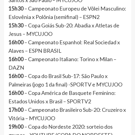
Santos x São Paulo – MYCUJOO
15h30
– Campeonato Europeu de Vôlei Masculino:
Eslovênia x Polônia (semifinal) – ESPN2
15h30
– Copa Goiás Sub-20: Abadia x Atletas de
Jesus – MYCUJOO
16h00
– Campeonato Espanhol: Real Sociedad x
Alaves – ESPN BRASIL
16h00
– Campeonato Italiano: Torino x Milan –
DAZN
16h00
– Copa do Brasil Sub-17: São Paulo x
Palmeiras (jogo 1 da final) -SPORTV e MYCUJOO
16h00
– Copa América de Basquete Feminino:
Estados Unidos x Brasil – SPORTV2
17h00
– Campeonato Brasileiro Sub-20: Cruzeiro x
Vitória – MYCUJOO
19h00
– Copa do Nordeste 2020: sorteio dos