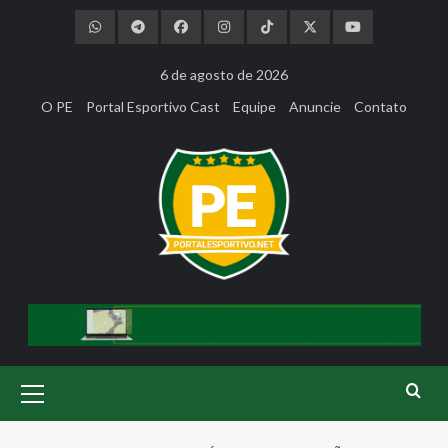
Skip
to
content
6 de agosto de 2026
O PE
Portal Esportivo Cast
Equipe
Anuncie
Contato
Primary
Menu