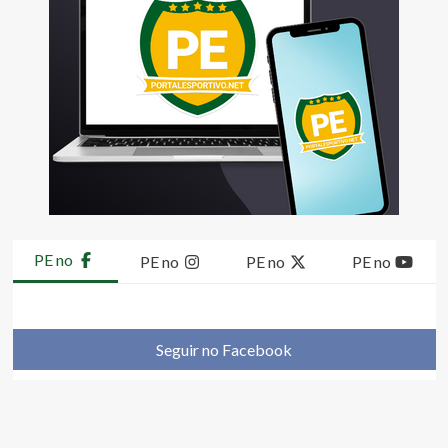
PE no
PE no
PE no
PE no
Seguir no Facebook