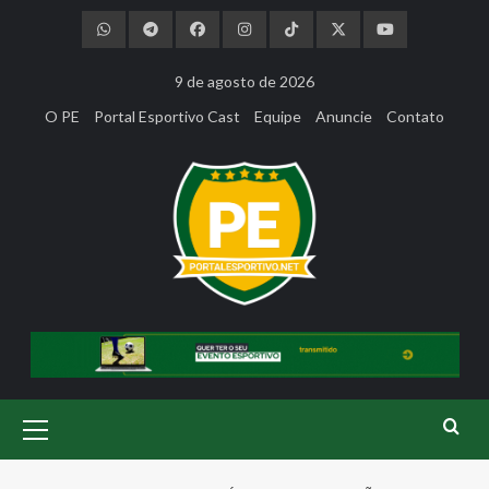
Skip
to
content
9 de agosto de 2026
O PE
Portal Esportivo Cast
Equipe
Anuncie
Contato
Primary
Menu