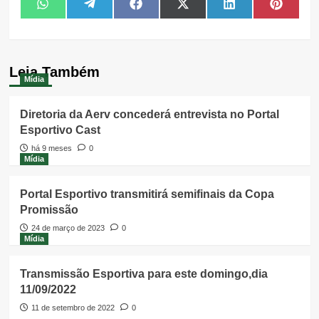
Share
Share
Share
Share
Share
Share
WhatsApp
Telegram
Facebook
X
LinkedIn
Pintere
on
on
on
on
on
on
(Twitter)
Leia Também
Mídia
Diretoria da Aerv concederá entrevista no Portal
Esportivo Cast
há 9 meses
0
Mídia
Portal Esportivo transmitirá semifinais da Copa
Promissão
24 de março de 2023
0
Mídia
Transmissão Esportiva para este domingo,dia
11/09/2022
11 de setembro de 2022
0