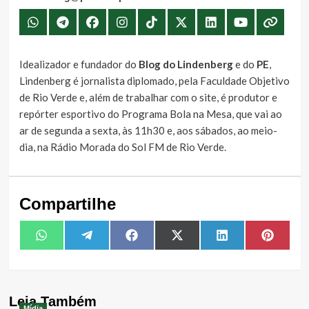
Idealizador e fundador do
Blog do Lindenberg
e do
PE
,
Lindenberg é jornalista diplomado, pela Faculdade Objetivo
de Rio Verde e, além de trabalhar com o site, é produtor e
repórter esportivo do Programa Bola na Mesa, que vai ao
ar de segunda a sexta, às 11h30 e, aos sábados, ao meio-
dia, na Rádio Morada do Sol FM de Rio Verde.
Compartilhe
Share
Share
Share
Share
Share
Share
WhatsApp
Telegram
Facebook
X
LinkedIn
Pintere
on
on
on
on
on
on
(Twitter)
Leia Também
Mídia