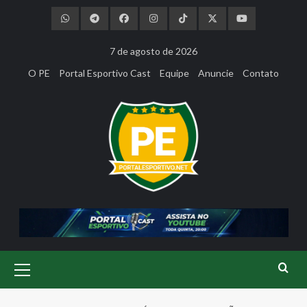
Skip
to
content
7 de agosto de 2026
O PE
Portal Esportivo Cast
Equipe
Anuncie
Contato
Primary
Menu