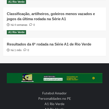
A1 Rio Verde
Classificação, artilheiros, goleiros menos vazados e
jogos da última rodada na Série A1
há 4 semanas
0
A1 Rio Verde
Resultados da 6ª rodada na Série A1 de Rio Verde
há 1 mês
0
Futebol Amador
Personalidades no PE
A1 Rio Verde