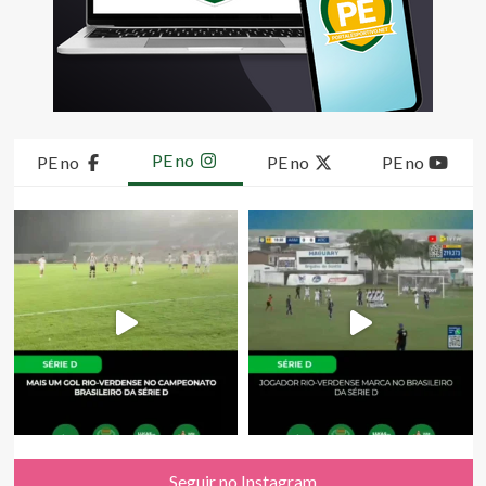
PE no
PE no
PE no
PE no
Seguir no Instagram