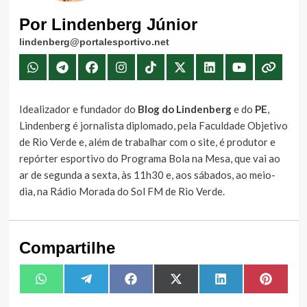
Por Lindenberg Júnior
lindenberg@portalesportivo.net
Idealizador e fundador do
Blog do Lindenberg
e do
PE
,
Lindenberg é jornalista diplomado, pela Faculdade Objetivo
de Rio Verde e, além de trabalhar com o site, é produtor e
repórter esportivo do Programa Bola na Mesa, que vai ao
ar de segunda a sexta, às 11h30 e, aos sábados, ao meio-
dia, na Rádio Morada do Sol FM de Rio Verde.
Compartilhe
Share
Share
Share
Share
Share
Share
WhatsApp
Telegram
Facebook
X
LinkedIn
Pintere
on
on
on
on
on
on
(Twitter)