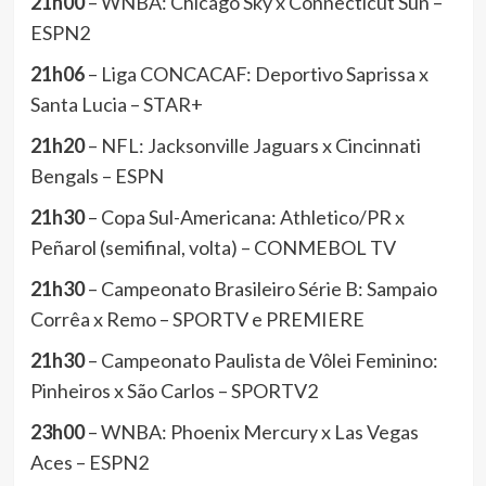
21h00
– WNBA: Chicago Sky x Connecticut Sun –
ESPN2
21h06
– Liga CONCACAF: Deportivo Saprissa x
Santa Lucia – STAR+
21h20
– NFL: Jacksonville Jaguars x Cincinnati
Bengals – ESPN
21h30
– Copa Sul-Americana: Athletico/PR x
Peñarol (semifinal, volta) – CONMEBOL TV
21h30
– Campeonato Brasileiro Série B: Sampaio
Corrêa x Remo – SPORTV e PREMIERE
21h30
– Campeonato Paulista de Vôlei Feminino:
Pinheiros x São Carlos – SPORTV2
23h00
– WNBA: Phoenix Mercury x Las Vegas
Aces – ESPN2