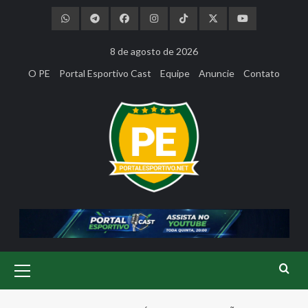
Skip
to
content
8 de agosto de 2026
O PE
Portal Esportivo Cast
Equipe
Anuncie
Contato
Primary
Menu