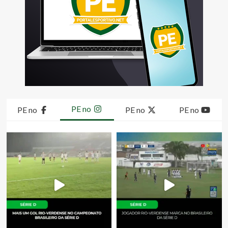
PE no
PE no
PE no
PE no