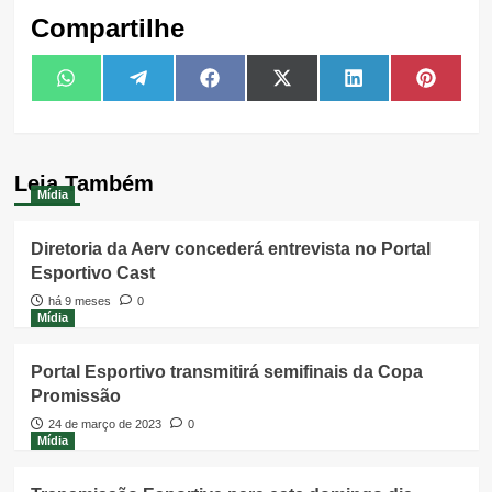
Compartilhe
Share
Share
Share
Share
Share
Share
WhatsApp
Telegram
Facebook
X
LinkedIn
Pintere
on
on
on
on
on
on
(Twitter)
Leia Também
Mídia
Diretoria da Aerv concederá entrevista no Portal
Esportivo Cast
há 9 meses
0
Mídia
Portal Esportivo transmitirá semifinais da Copa
Promissão
24 de março de 2023
0
Mídia