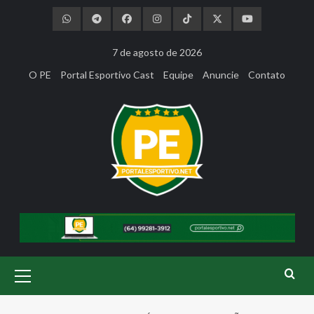
Skip
to
content
7 de agosto de 2026
O PE
Portal Esportivo Cast
Equipe
Anuncie
Contato
Primary
Menu