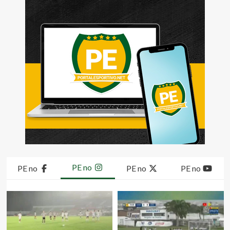
PE no
PE no
PE no
PE no