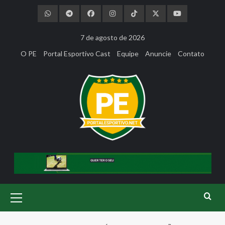
Skip
to
content
7 de agosto de 2026
O PE
Portal Esportivo Cast
Equipe
Anuncie
Contato
Primary
Menu