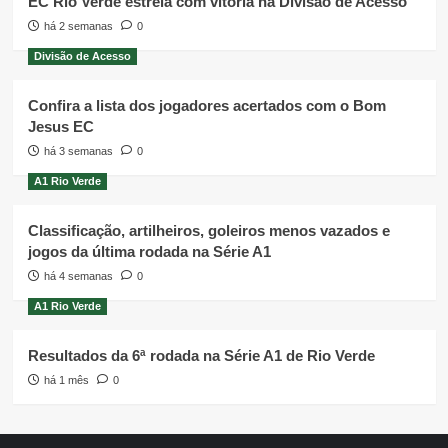
EC Rio Verde estreia com vitória na Divisão de Acesso
há 2 semanas
0
Divisão de Acesso
Confira a lista dos jogadores acertados com o Bom
Jesus EC
há 3 semanas
0
A1 Rio Verde
Classificação, artilheiros, goleiros menos vazados e
jogos da última rodada na Série A1
há 4 semanas
0
A1 Rio Verde
Resultados da 6ª rodada na Série A1 de Rio Verde
há 1 mês
0