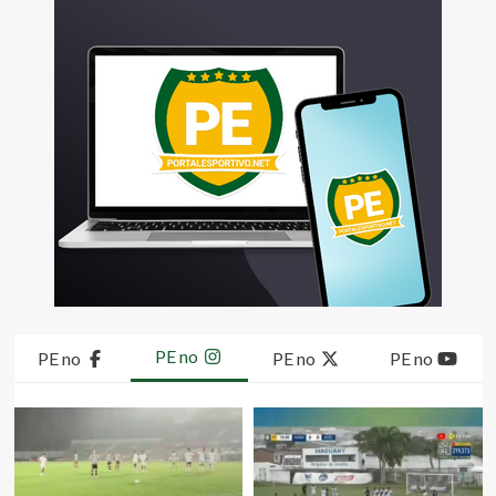
PE no
PE no
PE no
PE no