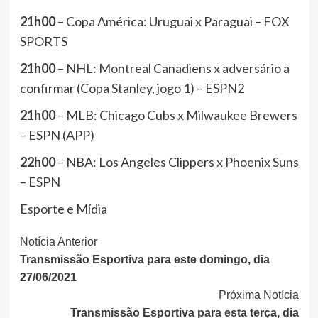
21h00
– Copa América: Uruguai x Paraguai – FOX
SPORTS
21h00
– NHL: Montreal Canadiens x adversário a
confirmar (Copa Stanley, jogo 1) – ESPN2
21h00
– MLB: Chicago Cubs x Milwaukee Brewers
– ESPN (APP)
22h00
– NBA: Los Angeles Clippers x Phoenix Suns
– ESPN
Esporte e Mídia
Continue
Notícia Anterior
Transmissão Esportiva para este domingo, dia
Lendo
27/06/2021
Próxima Notícia
Transmissão Esportiva para esta terça, dia