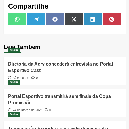
Compartilhe
Share
Share
Share
Share
Share
Share
WhatsApp
Telegram
Facebook
X
LinkedIn
Pintere
on
on
on
on
on
on
(Twitter)
Leia Também
Mídia
Diretoria da Aerv concederá entrevista no Portal
Esportivo Cast
há 9 meses
0
Mídia
Portal Esportivo transmitirá semifinais da Copa
Promissão
24 de março de 2023
0
Mídia
Transmissão Esportiva para este domingo,dia