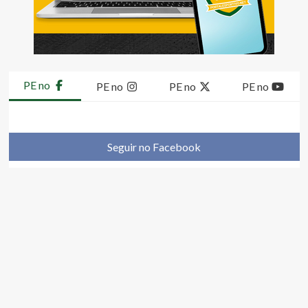
PE no
PE no
PE no
PE no
Seguir no Facebook