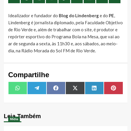
Idealizador e fundador do
Blog do Lindenberg
e do
PE
,
Lindenberg é jornalista diplomado, pela Faculdade Objetivo
de Rio Verde e, além de trabalhar com o site, é produtor e
repórter esportivo do Programa Bola na Mesa, que vai ao
ar de segunda a sexta, às 11h30 e, aos sábados, ao meio-
dia, na Rádio Morada do Sol FM de Rio Verde.
Compartilhe
Share
Share
Share
Share
Share
Share
WhatsApp
Telegram
Facebook
X
LinkedIn
Pintere
on
on
on
on
on
on
(Twitter)
Leia Também
Mídia