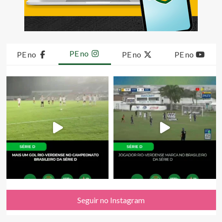
PE no
PE no
PE no
PE no
Seguir no Instagram