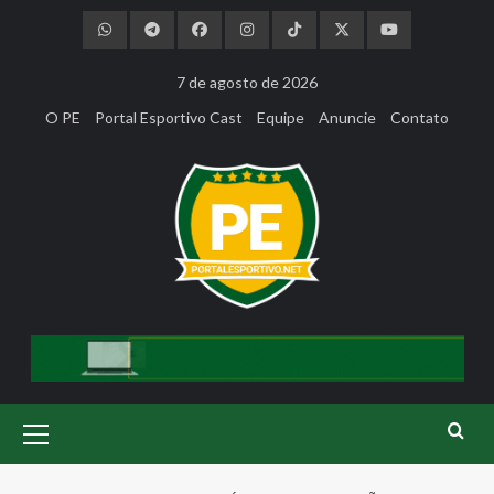
Skip
to
content
7 de agosto de 2026
O PE
Portal Esportivo Cast
Equipe
Anuncie
Contato
Primary
Menu