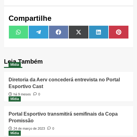
Compartilhe
Share
Share
Share
Share
Share
Share
WhatsApp
Telegram
Facebook
X
LinkedIn
Pintere
on
on
on
on
on
on
(Twitter)
Leia Também
Mídia
Diretoria da Aerv concederá entrevista no Portal
Esportivo Cast
há 9 meses
0
Mídia
Portal Esportivo transmitirá semifinais da Copa
Promissão
24 de março de 2023
0
Mídia