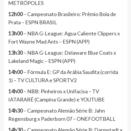
METRÓPOLES
12h00
– Campeonato Brasileiro: Prêmio Bola de
Prata – ESPN BRASIL
13h00
– NBA G-League: Agua Caliente Clippers x
Fort Wayne Mad Ants – ESPN (APP)
13h30
– NBA G-League: Delaware Blue Coats x
Lakeland Magic – ESPN (APP)
14h00
– Fórmula E: GP da Arábia Saudita (corrida
1) – TV CULTURA e SPORTV2
14h00
– NBB: Pinheiros x Unifacisa – TV
IATARARÉ (Campina Grande) e YOUTUBE
14h30
– Campeonato Alemão Série B: Jahn
Regensburg x Paderborn 07 – ONEFOOTBALL
14h30
– Campeonato Alemão Série B: Darmstadt x