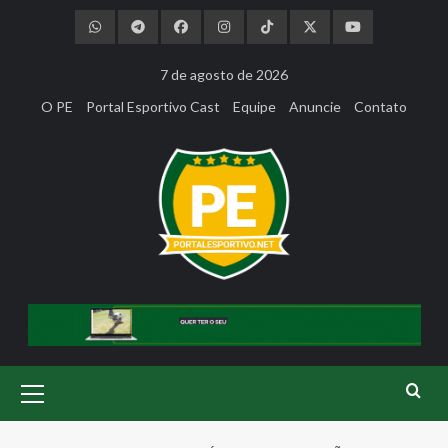
Skip
to
content
7 de agosto de 2026
O PE
Portal Esportivo Cast
Equipe
Anuncie
Contato
Primary
Menu