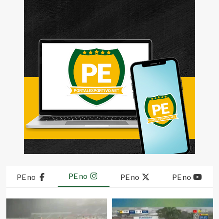
PE no
PE no
PE no
PE no