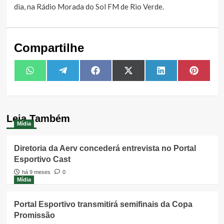
dia, na Rádio Morada do Sol FM de Rio Verde.
Compartilhe
Share
Share
Share
Share
Share
Share
WhatsApp
Telegram
Facebook
X
LinkedIn
Pintere
on
on
on
on
on
on
(Twitter)
Leia Também
Mídia
Diretoria da Aerv concederá entrevista no Portal
Esportivo Cast
há 9 meses
0
Mídia
Portal Esportivo transmitirá semifinais da Copa
Promissão