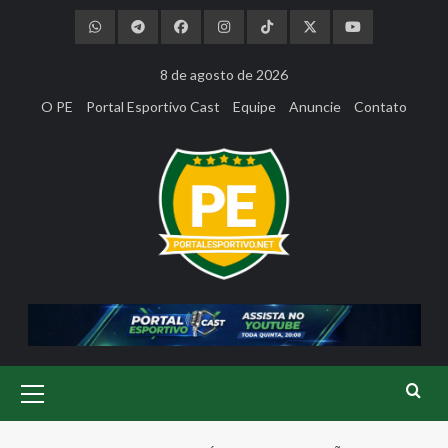
Skip
to
content
8 de agosto de 2026
O PE
Portal Esportivo Cast
Equipe
Anuncie
Contato
Primary
Menu