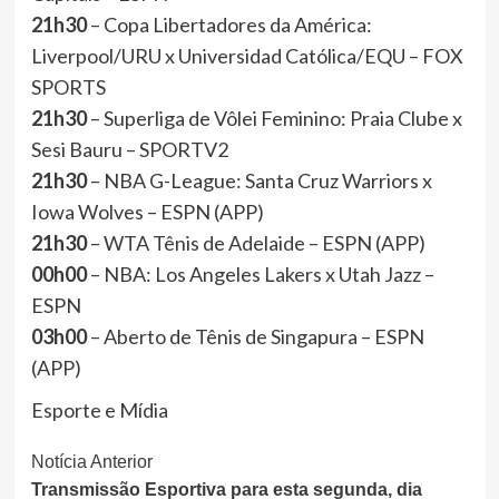
21h30
– Copa Libertadores da América:
Liverpool/URU x Universidad Católica/EQU – FOX
SPORTS
21h30
– Superliga de Vôlei Feminino: Praia Clube x
Sesi Bauru – SPORTV2
21h30
– NBA G-League: Santa Cruz Warriors x
Iowa Wolves – ESPN (APP)
21h30
– WTA Tênis de Adelaide – ESPN (APP)
00h00
– NBA: Los Angeles Lakers x Utah Jazz –
ESPN
03h00
– Aberto de Tênis de Singapura – ESPN
(APP)
Esporte e Mídia
Continue
Notícia Anterior
Transmissão Esportiva para esta segunda, dia