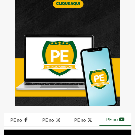
PE no
PE no
PE no
PE no