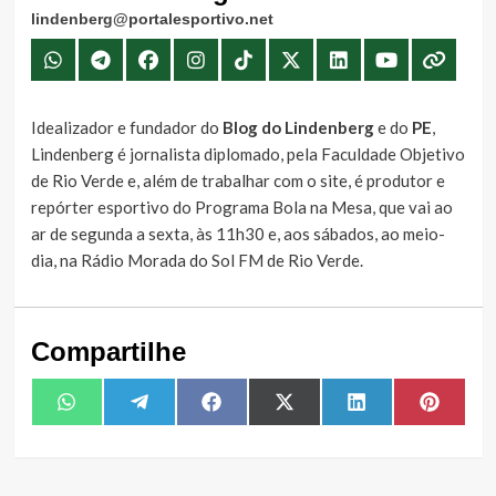
lindenberg@portalesportivo.net
Idealizador e fundador do
Blog do Lindenberg
e do
PE
,
Lindenberg é jornalista diplomado, pela Faculdade Objetivo
de Rio Verde e, além de trabalhar com o site, é produtor e
repórter esportivo do Programa Bola na Mesa, que vai ao
ar de segunda a sexta, às 11h30 e, aos sábados, ao meio-
dia, na Rádio Morada do Sol FM de Rio Verde.
Compartilhe
Share
Share
Share
Share
Share
Share
WhatsApp
Telegram
Facebook
X
LinkedIn
Pintere
on
on
on
on
on
on
(Twitter)