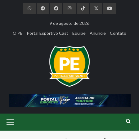
Skip
to
content
9 de agosto de 2026
O PE
Portal Esportivo Cast
Equipe
Anuncie
Contato
Primary
Menu