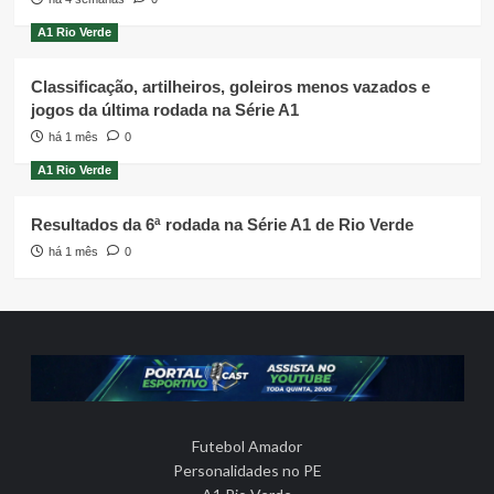
A1 Rio Verde
Classificação, artilheiros, goleiros menos vazados e
jogos da última rodada na Série A1
há 1 mês
0
A1 Rio Verde
Resultados da 6ª rodada na Série A1 de Rio Verde
há 1 mês
0
Futebol Amador
Personalidades no PE