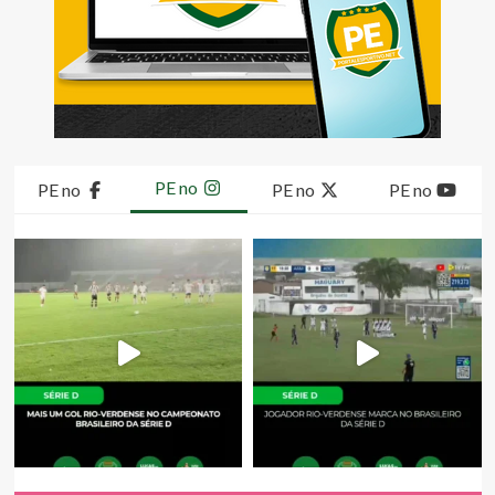
PE no
PE no
PE no
PE no