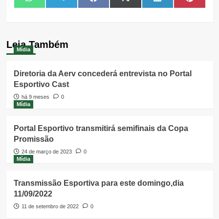
Share
Share
Share
Share
Share
Share
WhatsApp
Telegram
Facebook
X
LinkedIn
Pintere
on
on
on
on
on
on
(Twitter)
Leia Também
Mídia
Diretoria da Aerv concederá entrevista no Portal
Esportivo Cast
há 9 meses
0
Mídia
Portal Esportivo transmitirá semifinais da Copa
Promissão
24 de março de 2023
0
Mídia
Transmissão Esportiva para este domingo,dia
11/09/2022
11 de setembro de 2022
0