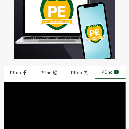
PE no
PE no
PE no
PE no