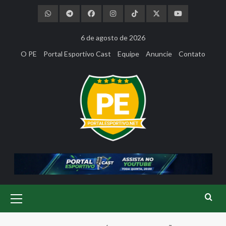
Skip
to
content
6 de agosto de 2026
O PE
Portal Esportivo Cast
Equipe
Anuncie
Contato
Primary
Menu