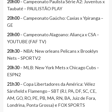
20h00
– Campeonato Paulista Série A2: Juventus x
Taubaté – PAULISTÃO PLAY
20h00
– Campeonato Gaúcho: Caxias x Ypiranga –
GE
20h00
– Campeonato Alagoano: Aliança x CSA –
YOUTUBE (FAF TV)
20h30
– NBA: New orleans Pelicans x Brooklyn
Nets – SPORTV2
20h30
– MLB: New York Mets x Chicago Cubs –
ESPN2
21h30
– Copa Libertadores da América: Vélez
Sársfield x Flamengo – SBT (RJ, PA, DF, SC, CE,
AM, GO, RO, PE, PB, MA, RN, BA, Juiz de Fora,
Londrina, Ponta Grossa) e FOX SPORTS