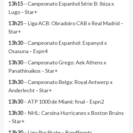
13h15
– Campeonato Espanhol Série B: Ibiza x
Lugo – Star+
13h25
– Liga ACB: Obradoiro CAB x Real Madrid –
Star+
13h30
– Campeonato Espanhol: Espanyol x
Osasuna – Espn4
13h30
– Campeonato Grego: Aek Athens x
Panathinaikos – Star+
13h30
– Campeonato Belga: Royal Antwerp x
Anderlecht – Star+
13h30
– ATP 1000 de Miami: final – Espn2
13h30
– NHL: Caroina Hurricanes x Boston Bruins
– Star+
13h30
– Liga Pro Skate – BandSports