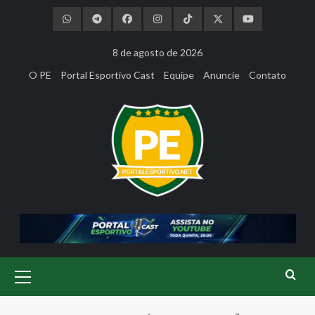
Skip
to
content
8 de agosto de 2026
O PE
Portal Esportivo Cast
Equipe
Anuncie
Contato
Primary
Menu