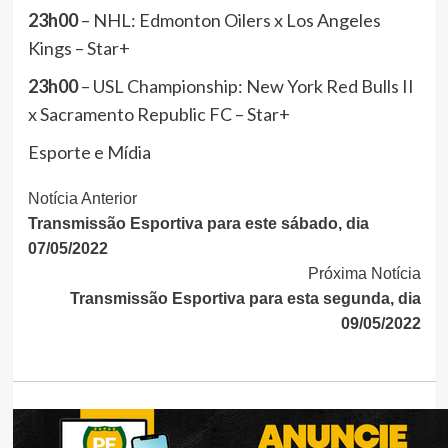
23h00
– NHL: Edmonton Oilers x Los Angeles
Kings – Star+
23h00
– USL Championship: New York Red Bulls II
x Sacramento Republic FC – Star+
Esporte e Mídia
Continue
Notícia Anterior
Transmissão Esportiva para este sábado, dia
Lendo
07/05/2022
Próxima Notícia
Transmissão Esportiva para esta segunda, dia
09/05/2022