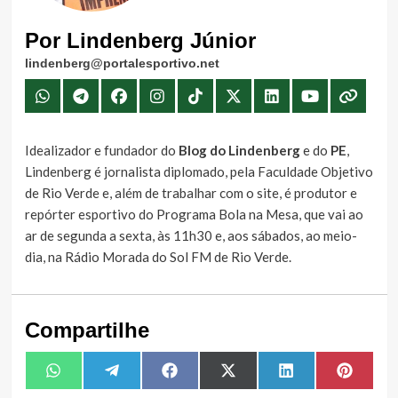
Por Lindenberg Júnior
lindenberg@portalesportivo.net
Idealizador e fundador do
Blog do Lindenberg
e do
PE
,
Lindenberg é jornalista diplomado, pela Faculdade Objetivo
de Rio Verde e, além de trabalhar com o site, é produtor e
repórter esportivo do Programa Bola na Mesa, que vai ao
ar de segunda a sexta, às 11h30 e, aos sábados, ao meio-
dia, na Rádio Morada do Sol FM de Rio Verde.
Compartilhe
Share
Share
Share
Share
Share
Share
WhatsApp
Telegram
Facebook
X
LinkedIn
Pintere
on
on
on
on
on
on
(Twitter)