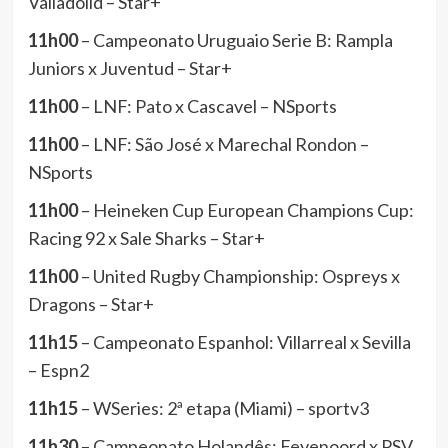
Valladolid – Star+
11h00
– Campeonato Uruguaio Serie B: Rampla
Juniors x Juventud – Star+
11h00
– LNF: Pato x Cascavel – NSports
11h00
– LNF: São José x Marechal Rondon –
NSports
11h00
– Heineken Cup European Champions Cup:
Racing 92 x Sale Sharks – Star+
11h00
– United Rugby Championship: Ospreys x
Dragons – Star+
11h15
– Campeonato Espanhol: Villarreal x Sevilla
– Espn2
11h15
– WSeries: 2ª etapa (Miami) – sportv3
11h30
– Campeonato Holandês: Feyenoord x PSV