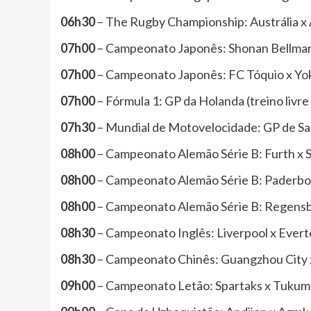
06h30
– The Rugby Championship: Austrália x 
07h00
– Campeonato Japonês: Shonan Bellmare
07h00
– Campeonato Japonês: FC Tóquio x Yo
07h00
– Fórmula 1: GP da Holanda (treino livre
07h30
– Mundial de Motovelocidade: GP de San 
08h00
– Campeonato Alemão Série B: Furth x St
08h00
– Campeonato Alemão Série B: Paderbo
08h00
– Campeonato Alemão Série B: Regensbu
08h30
– Campeonato Inglês: Liverpool x Evert
08h30
– Campeonato Chinês: Guangzhou City x
09h00
– Campeonato Letão: Spartaks x Tukums