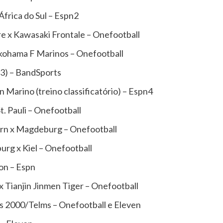
África do Sul – Espn2
 x Kawasaki Frontale – Onefootball
kohama F Marinos – Onefootball
 3) – BandSports
Marino (treino classificatório) – Espn4
. Pauli – Onefootball
rn x Magdeburg – Onefootball
rg x Kiel – Onefootball
on – Espn
 Tianjin Jinmen Tiger – Onefootball
 2000/Telms – Onefootball e Eleven