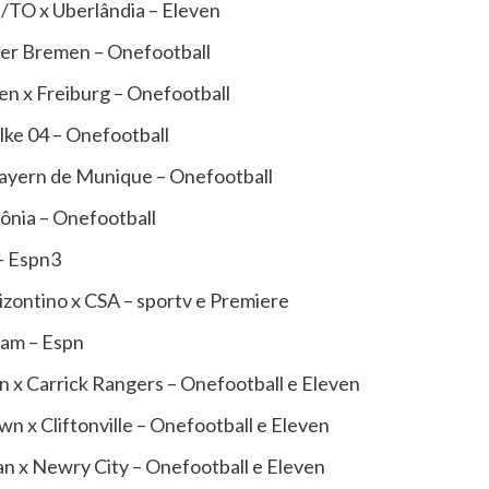
/TO x Uberlândia – Eleven
r Bremen – Onefootball
n x Freiburg – Onefootball
ke 04 – Onefootball
ayern de Munique – Onefootball
ônia – Onefootball
 – Espn3
izontino x CSA – sportv e Premiere
ham – Espn
 x Carrick Rangers – Onefootball e Eleven
 x Cliftonville – Onefootball e Eleven
n x Newry City – Onefootball e Eleven