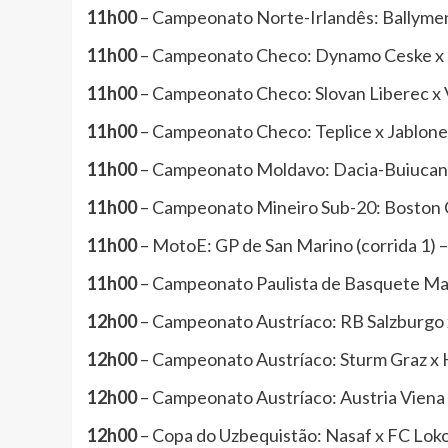
11h00
– Campeonato Norte-Irlandês: Ballymena
11h00
– Campeonato Checo: Dynamo Ceske x M
11h00
– Campeonato Checo: Slovan Liberec x V
11h00
– Campeonato Checo: Teplice x Jablone
11h00
– Campeonato Moldavo: Dacia-Buiucani x
11h00
– Campeonato Mineiro Sub-20: Boston C
11h00
– MotoE: GP de San Marino (corrida 1) 
11h00
– Campeonato Paulista de Basquete Mas
12h00
– Campeonato Austríaco: RB Salzburgo x
12h00
– Campeonato Austríaco: Sturm Graz x 
12h00
– Campeonato Austríaco: Austria Viena 
12h00
– Copa do Uzbequistão: Nasaf x FC Lok