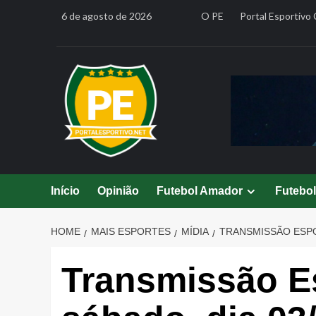
Skip
6 de agosto de 2026
O PE
Portal Esportivo 
to
content
Início
Opinião
Futebol Amador
Futebo
HOME
MAIS ESPORTES
MÍDIA
TRANSMISSÃO ESPOR
Transmissão Es