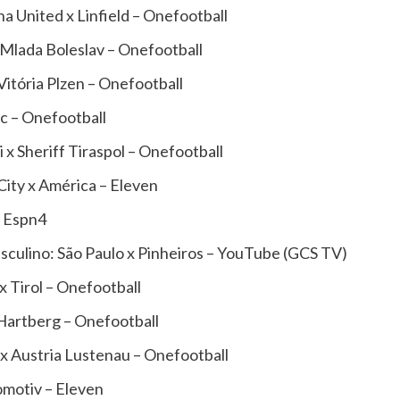
 United x Linfield – Onefootball
lada Boleslav – Onefootball
itória Plzen – Onefootball
c – Onefootball
 Sheriff Tiraspol – Onefootball
ity x América – Eleven
– Espn4
culino: São Paulo x Pinheiros – YouTube (GCS TV)
 Tirol – Onefootball
Hartberg – Onefootball
x Austria Lustenau – Onefootball
omotiv – Eleven