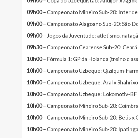
09h00
– Copa do Uzbequistão: Andijon x Agmk
09h00
– Campeonato Mineiro Sub-20: Inter de
09h00
– Campeonato Alagoano Sub-20: São Do
09h00
– Jogos da Juventude: atletismo, nataçã
09h30
– Campeonato Cearense Sub-20: Ceará x
10h00
– Fórmula 1: GP da Holanda (treino class
10h00
– Campeonato Uzbeque: Qizilqum-Farm 
10h00
– Campeonato Uzbeque: Aral x Shahrixo
10h00
– Campeonato Uzbeque: Lokomotiv-BFK 
10h00
– Campeonato Mineiro Sub-20: Coimbra 
10h00
– Campeonato Mineiro Sub-20: Betis x C
10h00
– Campeonato Mineiro Sub-20: Ipatinga 