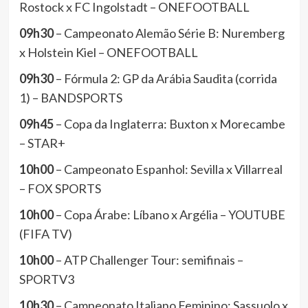
Rostock x FC Ingolstadt – ONEFOOTBALL
09h30
– Campeonato Alemão Série B: Nuremberg
x Holstein Kiel – ONEFOOTBALL
09h30
– Fórmula 2: GP da Arábia Saudita (corrida
1) – BANDSPORTS
09h45
– Copa da Inglaterra: Buxton x Morecambe
– STAR+
10h00
– Campeonato Espanhol: Sevilla x Villarreal
– FOX SPORTS
10h00
– Copa Árabe: Líbano x Argélia – YOUTUBE
(FIFA TV)
10h00
– ATP Challenger Tour: semifinais –
SPORTV3
10h30
– Campeonato Italiano Feminino: Sassuolo x