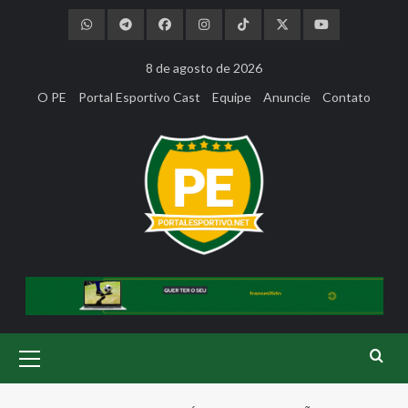
Skip
to
content
8 de agosto de 2026
O PE
Portal Esportivo Cast
Equipe
Anuncie
Contato
Primary
Menu