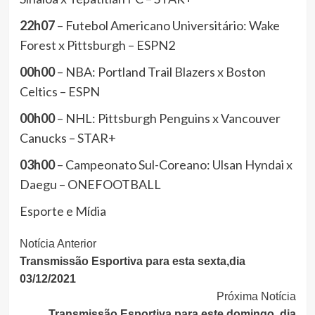
22h07
– Futebol Americano Universitário: Wake
Forest x Pittsburgh – ESPN2
00h00
– NBA: Portland Trail Blazers x Boston
Celtics – ESPN
00h00
– NHL: Pittsburgh Penguins x Vancouver
Canucks – STAR+
03h00
– Campeonato Sul-Coreano: Ulsan Hyndai x
Daegu – ONEFOOTBALL
Esporte e Mídia
Continue
Notícia Anterior
Transmissão Esportiva para esta sexta,dia
Lendo
03/12/2021
Próxima Notícia
Transmissão Esportiva para este domingo, dia