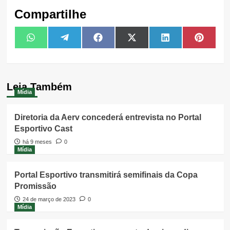
Compartilhe
Share
Share
Share
Share
Share
Share
WhatsApp
Telegram
Facebook
X
LinkedIn
Pintere
on
on
on
on
on
on
(Twitter)
Leia Também
Mídia
Diretoria da Aerv concederá entrevista no Portal
Esportivo Cast
há 9 meses
0
Mídia
Portal Esportivo transmitirá semifinais da Copa
Promissão
24 de março de 2023
0
Mídia