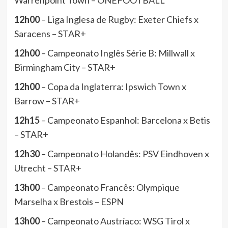
Warrenpoint Town – ONEFOOTBALL
12h00
– Liga Inglesa de Rugby: Exeter Chiefs x
Saracens – STAR+
12h00
– Campeonato Inglês Série B: Millwall x
Birmingham City – STAR+
12h00
– Copa da Inglaterra: Ipswich Town x
Barrow – STAR+
12h15
– Campeonato Espanhol: Barcelona x Betis
– STAR+
12h30
– Campeonato Holandês: PSV Eindhoven x
Utrecht – STAR+
13h00
– Campeonato Francês: Olympique
Marselha x Brestois – ESPN
13h00
– Campeonato Austríaco: WSG Tirol x