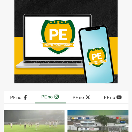
PE no
PE no
PE no
PE no