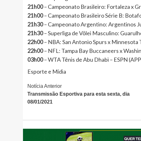
21h00
– Campeonato Brasileiro: Fortaleza x
21h00
– Campeonato Brasileiro Série B: Bot
21h30
– Campeonato Argentino: Argentinos Ju
21h30
– Superliga de Vôlei Masculino: Guaru
22h00
– NBA: San Antonio Spurs x Minnesota
22h00
– NFL: Tampa Bay Buccaneers x Washin
03h00
– WTA Tênis de Abu Dhabi – ESPN (APP
Esporte e Mídia
Continue
Notícia Anterior
Transmissão Esportiva para esta sexta, dia
Lendo
08/01/2021