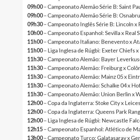
09h00
– Campeonato Alemão Série B: Saint P
09h00
– Campeonato Alemão Série B: Osnab
09h30
– Campeonato Inglês Série B: Lincoln 
10h00
– Campeonato Espanhol: Sevilla x Real
11h00
– Campeonato Italiano: Benevento x At
11h00
– Liga Inglesa de Rúgbi: Exeter Chiefs 
11h30
– Campeonato Alemão: Bayer Leverku
11h30
– Campeonato Alemão: Freiburg x Co
11h30
– Campeonato Alemão: Mainz 05 x Ein
11h30
– Campeonato Alemão: Schalke 04 x
11h30
– Campeonato Alemão: Union Berlin 
12h00
– Copa da Inglaterra: Stoke City x Leic
12h00
– Copa da Inglaterra: Queens Park Ran
12h00
– Liga Inglesa de Rúgbi: Newcastle Fal
12h15
– Campeonato Espanhol: Atlético de Ma
13h00
– Campeonato Turco: Galatasaray x Gen