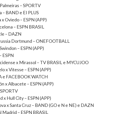
x Palmeiras – SPORTV
na – BAND e EI PLUS
a x Oviedo – ESPN (APP)
rcelona – ESPN BRASIL
stle – DAZN
Borussia Dortmund – ONEFOOTBALL
x Swindon – ESPN (APP)
s – ESPN
recidense x Mirassol – TV BRASIL e MYCUJOO
lo x Vitesse – ESPN (APP)
TURA e FACEBOOK WATCH
ón x Albacete – ESPN (APP)
 – SPORTV
d x Hull City – ESPN (APP)
 Nova x Santa Cruz – BAND (GO e N e NE) e DAZN
al Madrid – ESPN BRASIL