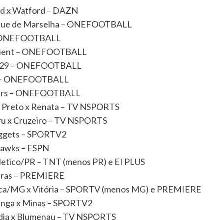
ted x Watford – DAZN
pique de Marselha – ONEFOOTBALL
e – ONEFOOTBALL
orient – ONEFOOTBALL
id 29 – ONEFOOTBALL
on – ONEFOOTBALL
gers – ONEFOOTBALL
ão Preto x Renata – TV NSPORTS
uru x Cruzeiro – TV NSPORTS
uggets – SPORTV2
ahawks – ESPN
hletico/PR – TNT (menos PR) e EI PLUS
eiras – PREMIERE
rica/MG x Vitória – SPORTV (menos MG) e PREMIERE
ininga x Minas – SPORTV2
ândia x Blumenau – TV NSPORTS