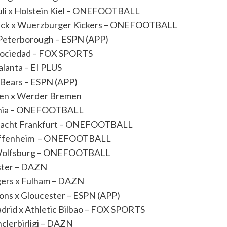
auli x Holstein Kiel – ONEFOOTBALL
ruck x Wuerzburger Kickers – ONEFOOTBALL
x Peterborough – ESPN (APP)
 Sociedad – FOX SPORTS
alanta – EI PLUS
x Bears – ESPN (APP)
sen x Werder Bremen
lônia – ONEFOOTBALL
tracht Frankfurt – ONEFOOTBALL
 Hoffenheim – ONEFOOTBALL
x Wolfsburg – ONEFOOTBALL
ester – DAZN
gers x Fulham – DAZN
cons x Gloucester – ESPN (APP)
drid x Athletic Bilbao – FOX SPORTS
clerbirligi – DAZN