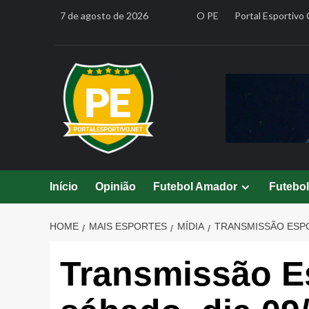
Skip
7 de agosto de 2026
O PE
Portal Esportivo 
to
content
Início
Opinião
Futebol Amador
Futebo
HOME
MAIS ESPORTES
MÍDIA
TRANSMISSÃO ESPOR
Transmissão Es