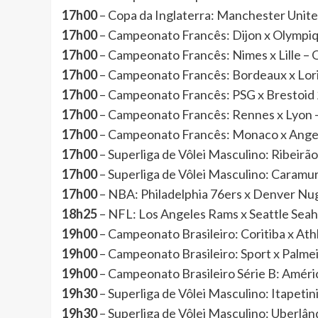
17h00
– Copa da Inglaterra: Manchester Uni
17h00
– Campeonato Francês: Dijon x Olym
17h00
– Campeonato Francês: Nimes x Lill
17h00
– Campeonato Francês: Bordeaux x L
17h00
– Campeonato Francês: PSG x Bresto
17h00
– Campeonato Francês: Rennes x Ly
17h00
– Campeonato Francês: Monaco x An
17h00
– Superliga de Vôlei Masculino: Ribeir
17h00
– Superliga de Vôlei Masculino: Caram
17h00
– NBA: Philadelphia 76ers x Denver N
18h25
– NFL: Los Angeles Rams x Seattle Se
19h00
– Campeonato Brasileiro: Coritiba x At
19h00
– Campeonato Brasileiro: Sport x Palm
19h00
– Campeonato Brasileiro Série B: Amé
19h30
– Superliga de Vôlei Masculino: Itapet
19h30
– Superliga de Vôlei Masculino: Uberl