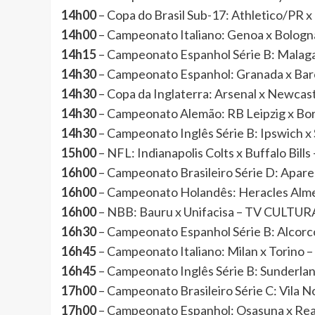
14h00
– Copa do Brasil Sub-17: Athletico/PR 
14h00
– Campeonato Italiano: Genoa x Bolog
14h15
– Campeonato Espanhol Série B: Malag
14h30
– Campeonato Espanhol: Granada x Ba
14h30
– Copa da Inglaterra: Arsenal x Newca
14h30
– Campeonato Alemão: RB Leipzig x 
14h30
– Campeonato Inglês Série B: Ipswich 
15h00
– NFL: Indianapolis Colts x Buffalo Bill
16h00
– Campeonato Brasileiro Série D: Apa
16h00
– Campeonato Holandês: Heracles Alme
16h00
– NBB: Bauru x Unifacisa – TV CUL
16h30
– Campeonato Espanhol Série B: Alcorc
16h45
– Campeonato Italiano: Milan x Torino
16h45
– Campeonato Inglês Série B: Sunderlan
17h00
– Campeonato Brasileiro Série C: Vila
17h00
– Campeonato Espanhol: Osasuna x Re