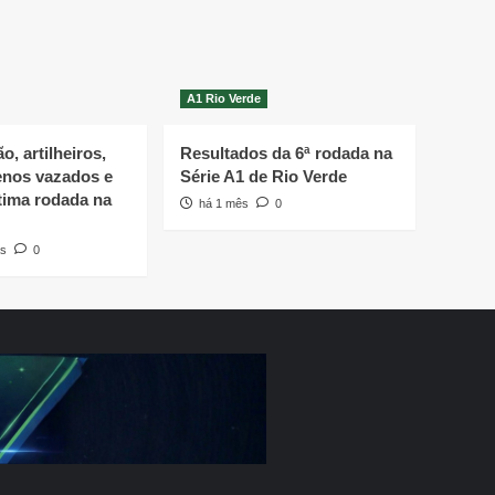
A1 Rio Verde
o, artilheiros,
Resultados da 6ª rodada na
enos vazados e
Série A1 de Rio Verde
tima rodada na
há 1 mês
0
s
0