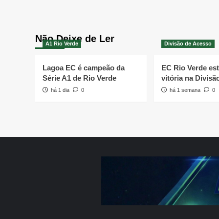
Não Deixe de Ler
A1 Rio Verde
Divisão de Acesso
Lagoa EC é campeão da
EC Rio Verde es
Série A1 de Rio Verde
vitória na Divis
há 1 dia
0
há 1 semana
0