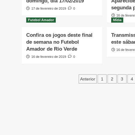
domingo, dia 17/02/2019
Aparecide
segunda 
17 de fevereiro de 2019
0
16 de fevere
Futebol Amador
Mídia
Confira os jogos deste final
Transmiss
de semana no Futebol
este sába
Amador de Rio Verde
16 de fevere
16 de fevereiro de 2019
0
Paginação
Anterior
1
2
3
4
de
posts