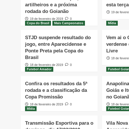
artilheiros e a próxima
esta terça
rodada do Goianão
19 de fevere
19 de fevereiro de 2019
0
Copa do Brasil
Mais Campeonatos
Mídia
STJD suspende resultado do
Vem ai o
jogo, entre Aparecidense e
verdense 
Ponte Preta pela Copa do
Livre
Brasil
18 de fevere
18 de fevereiro de 2019
0
Futebol Amador
Futebol Goia
Confira os resultados da 5ª
Anapolina
rodada e a classificação da
Goiás e I
Copa Promissão
no Goian
18 de fevereiro de 2019
0
18 de fevere
Mídia
Futebol Goia
Transmissão Esportiva para o
Vila Nova