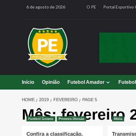
Skip
6 de agosto de 2026
O PE
Portal Esportivo 
to
content
Início
Opinião
Futebol Amador
Futebo
HOME
2019
FEVEREIRO
PAGE 5
Mês:
fevereiro 
Futebol Goiano
Primeira Divisão
Mídia
Confira a classificação,
Transmiss