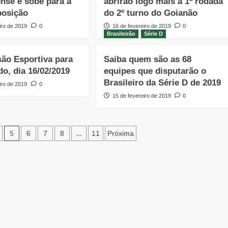
nse e sobe para a
abrirão logo mais a 1ª rodada
posição
do 2º turno do Goianão
iro de 2019
0
16 de fevereiro de 2019
0
Brasileirão
Série D
ão Esportiva para
Saiba quem são as 68
do, dia 16/02/2019
equipes que disputarão o
Brasileiro da Série D de 2019
iro de 2019
0
15 de fevereiro de 2019
0
5
…
6
7
8
11
Próxima