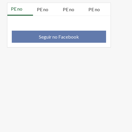
PE no
PE no
PE no
PE no
Seguir no Facebook