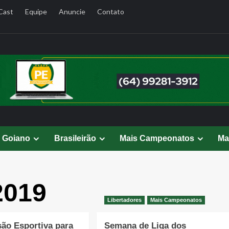
Cast
Equipe
Anuncie
Contato
l Goiano
Brasileirão
Mais Campeonatos
Ma
2019
Libertadores
Mais Campeonatos
ão Esportiva para
Semana de Liga dos