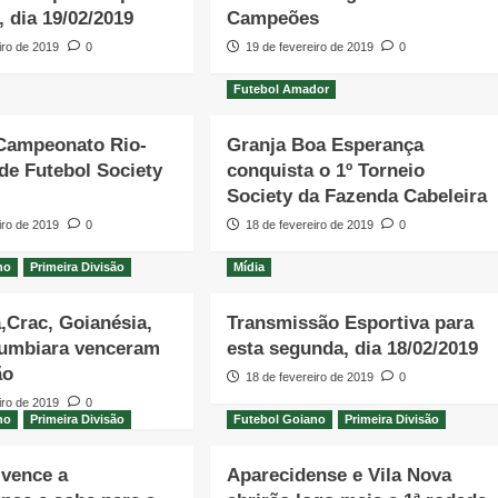
, dia 19/02/2019
Campeões
iro de 2019
0
19 de fevereiro de 2019
0
Futebol Amador
 Campeonato Rio-
Granja Boa Esperança
de Futebol Society
conquista o 1º Torneio
Society da Fazenda Cabeleira
iro de 2019
0
18 de fevereiro de 2019
0
no
Primeira Divisão
Mídia
,Crac, Goianésia,
Transmissão Esportiva para
tumbiara venceram
esta segunda, dia 18/02/2019
ão
18 de fevereiro de 2019
0
iro de 2019
0
no
Primeira Divisão
Futebol Goiano
Primeira Divisão
 vence a
Aparecidense e Vila Nova