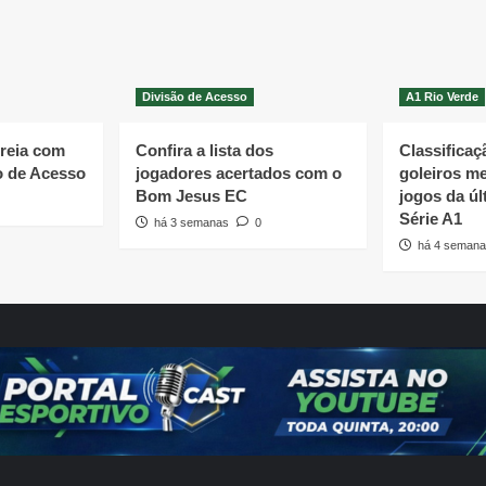
Divisão de Acesso
A1 Rio Verde
treia com
Confira a lista dos
Classificaçã
ão de Acesso
jogadores acertados com o
goleiros m
Bom Jesus EC
jogos da úl
Série A1
há 3 semanas
0
há 4 semana