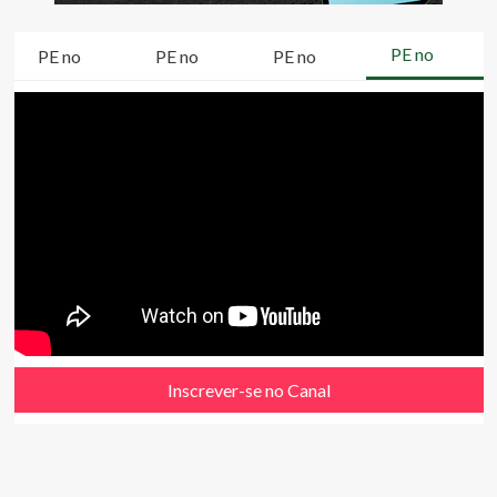
PE no
PE no
PE no
PE no
Inscrever-se no Canal