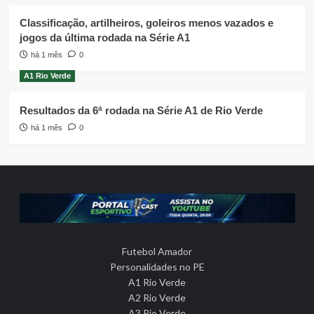
Classificação, artilheiros, goleiros menos vazados e
jogos da última rodada na Série A1
há 1 mês
0
A1 Rio Verde
Resultados da 6ª rodada na Série A1 de Rio Verde
há 1 mês
0
Futebol Amador
Personalidades no PE
A1 Rio Verde
A2 Rio Verde
A3 Rio Verde