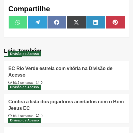
Compartilhe
Share
Share
Share
Share
Share
Share
WhatsApp
Telegram
Facebook
X
LinkedIn
Pintere
on
on
on
on
on
on
(Twitter)
Leia Também
Divisão de Acesso
EC Rio Verde estreia com vitória na Divisão de
Acesso
há 2 semanas
0
Divisão de Acesso
Confira a lista dos jogadores acertados com o Bom
Jesus EC
há 4 semanas
0
Divisão de Acesso