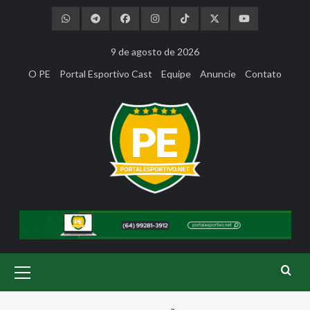
Skip
to
content
9 de agosto de 2026
O PE
Portal Esportivo Cast
Equipe
Anuncie
Contato
Primary
Menu