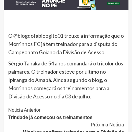
O
@blogdofabioegito01
trouxe a informação que o
Morrinhos FC já tem treinador para a disputa do
Campeonato Goiano da Divisão de Acesso.
Sérgio Tanaka de 54 anos comandará o tricolor dos
palmares. O treinador esteve por último no
Ipiranga do Amapá. Ainda segundo o blog, o
Morrinhos começará os treinamentos para a
Divisão de Acesso no dia 03 de julho.
Continue
Notícia Anterior
Trindade já começou os treinamentos
Lendo
Próxima Notícia