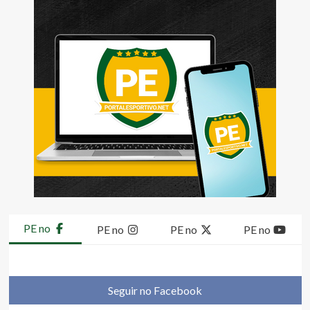
PE no
PE no
PE no
PE no
Seguir no Facebook