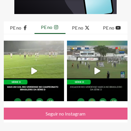
PE no
PE no
PE no
PE no
Seguir no Instagram