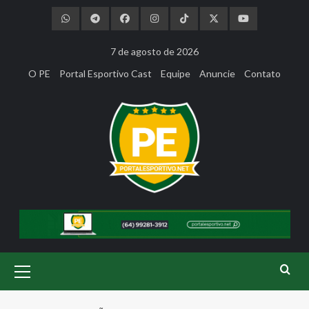
Skip
to
content
7 de agosto de 2026
O PE
Portal Esportivo Cast
Equipe
Anuncie
Contato
Primary
Menu