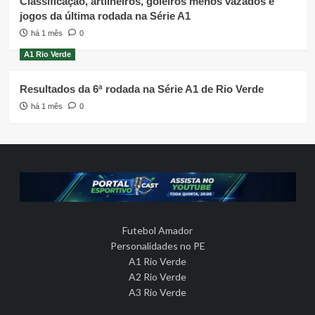
Classificação, artilheiros, goleiros menos vazados e
jogos da última rodada na Série A1
há 1 mês
0
A1 Rio Verde
Resultados da 6ª rodada na Série A1 de Rio Verde
há 1 mês
0
Futebol Amador
Personalidades no PE
A1 Rio Verde
A2 Rio Verde
A3 Rio Verde