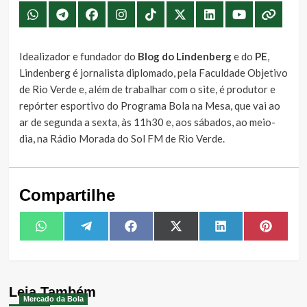
Idealizador e fundador do
Blog do Lindenberg
e do
PE
,
Lindenberg é jornalista diplomado, pela Faculdade Objetivo
de Rio Verde e, além de trabalhar com o site, é produtor e
repórter esportivo do Programa Bola na Mesa, que vai ao
ar de segunda a sexta, às 11h30 e, aos sábados, ao meio-
dia, na Rádio Morada do Sol FM de Rio Verde.
Compartilhe
Share
Share
Share
Share
Share
Share
WhatsApp
Telegram
Facebook
X
LinkedIn
Pintere
on
on
on
on
on
on
(Twitter)
Leia Também
Mercado da Bola