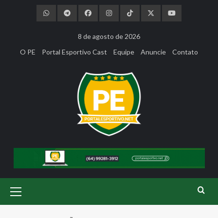
Skip
to
content
8 de agosto de 2026
O PE
Portal Esportivo Cast
Equipe
Anuncie
Contato
Primary
Menu