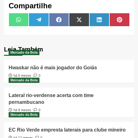
Compartilhe
Share
Share
Share
Share
Share
Share
WhatsApp
Telegram
Facebook
X
LinkedIn
Pintere
on
on
on
on
on
on
(Twitter)
Leia Também
Mercado da Bola
Hwaskar não é mais jogador do Goiás
há 5 meses
0
Mercado da Bola
Lateral rio-verdense acerta com time
pernambucano
há 8 meses
0
Mercado da Bola
EC Rio Verde empresta laterais para clube mineiro
há 12 meses
0