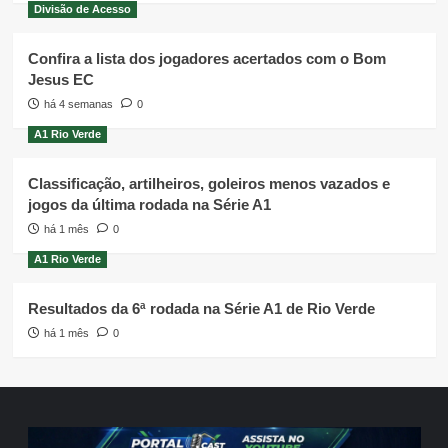
Divisão de Acesso
Confira a lista dos jogadores acertados com o Bom
Jesus EC
há 4 semanas
0
A1 Rio Verde
Classificação, artilheiros, goleiros menos vazados e
jogos da última rodada na Série A1
há 1 mês
0
A1 Rio Verde
Resultados da 6ª rodada na Série A1 de Rio Verde
há 1 mês
0