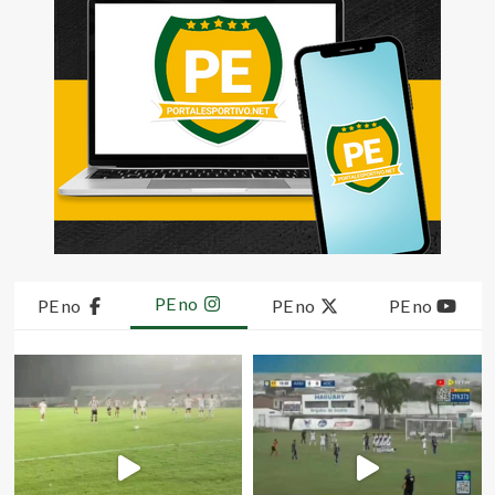
PE no
PE no
PE no
PE no