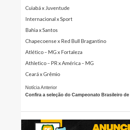
Cuiabá x Juventude
Internacional x Sport
Bahia x Santos
Chapecoense x Red Bull Bragantino
Atlético – MG x Fortaleza
Athletico – PR x América – MG
Ceará x Grêmio
Continue
Notícia Anterior
Confira a seleção do Campeonato Brasileiro de
Lendo