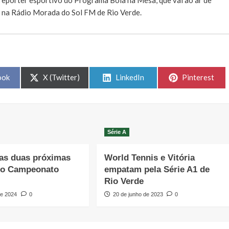
, na Rádio Morada do Sol FM de Rio Verde.
Share
Share
Share
ook
X (Twitter)
LinkedIn
Pinterest
on
on
on
Série A
as duas próximas
World Tennis e Vitória
do Campeonato
empatam pela Série A1 de
Rio Verde
de 2024
0
20 de junho de 2023
0