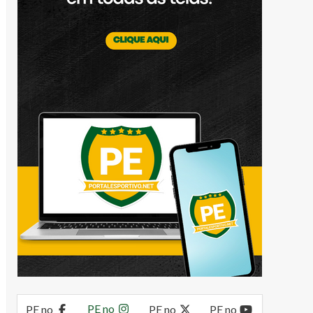
PE no
PE no
PE no
PE no