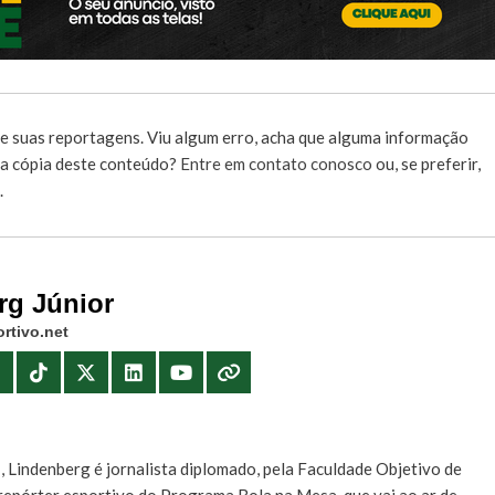
e suas reportagens. Viu algum erro, acha que alguma informação
r a cópia deste conteúdo?
Entre em contato conosco
ou, se preferir,
.
rg Júnior
rtivo.net
E
, Lindenberg é jornalista diplomado, pela Faculdade Objetivo de
e repórter esportivo do Programa Bola na Mesa, que vai ao ar de