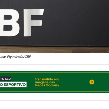
Lucas Figueiredo/CBF