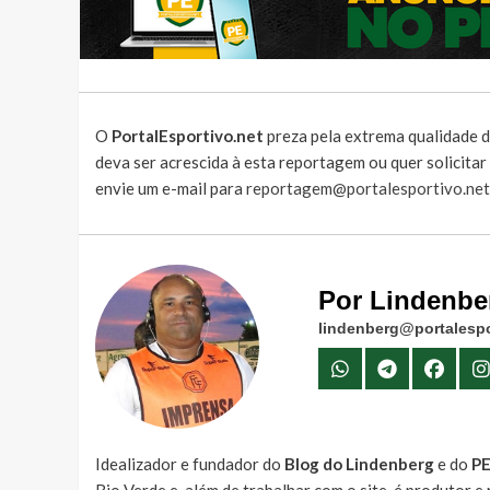
O
PortalEsportivo.net
preza pela extrema qualidade d
deva ser acrescida à esta reportagem ou quer solicita
envie um e-mail para
reportagem@portalesportivo.net
Por Lindenbe
lindenberg@portalespo
Idealizador e fundador do
Blog do Lindenberg
e do
P
Rio Verde e, além de trabalhar com o site, é produtor 