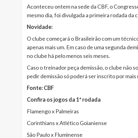
Aconteceu ontem na sede da CBF, o Congresso
mesmo dia, foi divulgada a primeira rodada da
Novidade:
O clube começará o Brasileirão com um técnico 
apenas mais um. Em caso de uma segunda demiss
no clube há pelo menos seis meses.
Caso o treinador peça demissão, o clube não so
pedir demissão só poderá ser inscrito por ma
Fonte: CBF
Confira os jogos da 1ª rodada
Flamengo x Palmeiras
Corinthians x Atlético Goianiense
São Paulo x Fluminense