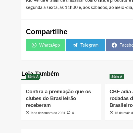
segunda a sexta, às 11h30 e, aos sábados, ao meio-dia
Compartilhe
Share
Share
Share
WhatsApp
Telegram
Faceb
on
on
on
Leia Também
Série A
Série A
Confira a premiação que os
CBF adia 
clubes do Brasileirão
rodadas 
receberam
Brasileiro
9 de dezembro de 2024
0
15 de maio 