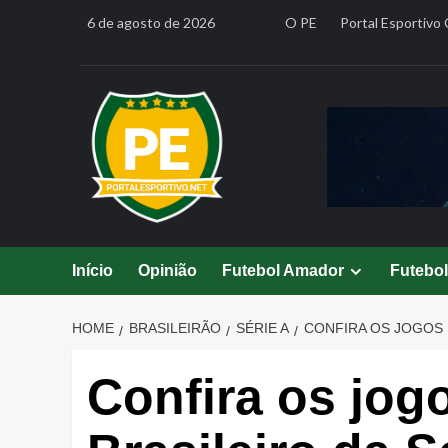
Skip
6 de agosto de 2026
O PE
Portal Esportivo 
to
content
Início
Opinião
Futebol Amador
Futebo
HOME
BRASILEIRÃO
SÉRIE A
CONFIRA OS JOGOS D
Confira os jog