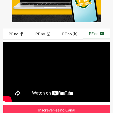
PE no
PE no
PE no
PE no
Inscrever-se no Canal