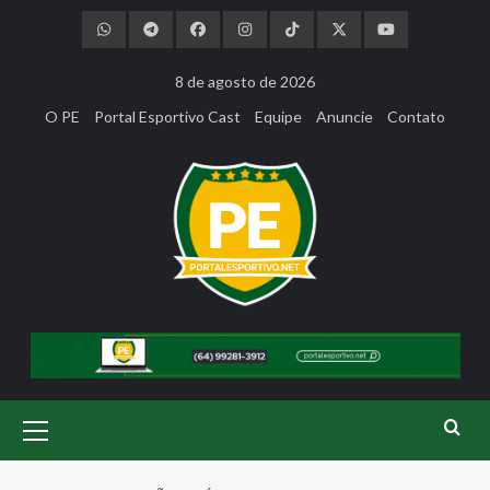
Skip
to
content
8 de agosto de 2026
O PE
Portal Esportivo Cast
Equipe
Anuncie
Contato
Primary
Menu