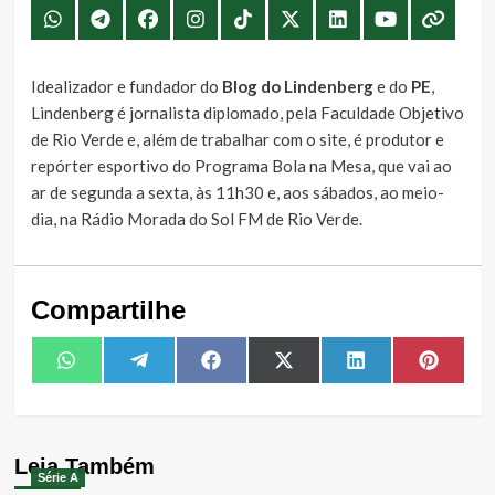
Idealizador e fundador do
Blog do Lindenberg
e do
PE
,
Lindenberg é jornalista diplomado, pela Faculdade Objetivo
de Rio Verde e, além de trabalhar com o site, é produtor e
repórter esportivo do Programa Bola na Mesa, que vai ao
ar de segunda a sexta, às 11h30 e, aos sábados, ao meio-
dia, na Rádio Morada do Sol FM de Rio Verde.
Compartilhe
Share
Share
Share
Share
Share
Share
WhatsApp
Telegram
Facebook
X
LinkedIn
Pintere
on
on
on
on
on
on
(Twitter)
Leia Também
Série A