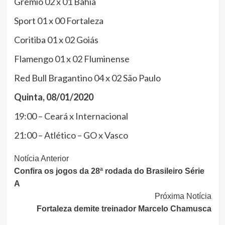
Grêmio 02 x 01 Bahia
Sport 01 x 00 Fortaleza
Coritiba 01 x 02 Goiás
Flamengo 01 x 02 Fluminense
Red Bull Bragantino 04 x 02 São Paulo
Quinta, 08/01/2020
19:00 – Ceará x Internacional
21:00 – Atlético – GO x Vasco
Continue
Notícia Anterior
Confira os jogos da 28ª rodada do Brasileiro Série
Lendo
A
Próxima Notícia
Fortaleza demite treinador Marcelo Chamusca