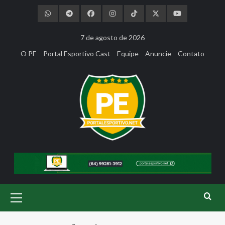
Skip
to
content
7 de agosto de 2026
O PE
Portal Esportivo Cast
Equipe
Anuncie
Contato
Primary
Menu