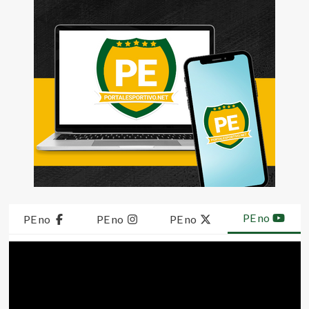
PE no
PE no
PE no
PE no