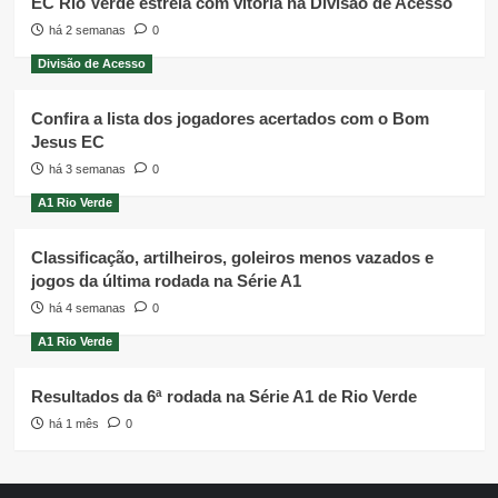
EC Rio Verde estreia com vitória na Divisão de Acesso
há 2 semanas
0
Divisão de Acesso
Confira a lista dos jogadores acertados com o Bom
Jesus EC
há 3 semanas
0
A1 Rio Verde
Classificação, artilheiros, goleiros menos vazados e
jogos da última rodada na Série A1
há 4 semanas
0
A1 Rio Verde
Resultados da 6ª rodada na Série A1 de Rio Verde
há 1 mês
0