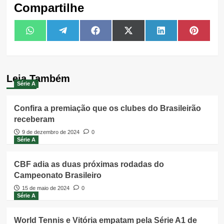
Compartilhe
Share
Share
Share
Share
Share
Share
WhatsApp
Telegram
Facebook
X
LinkedIn
Pintere
on
on
on
on
on
on
(Twitter)
Leia Também
Série A
Confira a premiação que os clubes do Brasileirão
receberam
9 de dezembro de 2024
0
Série A
CBF adia as duas próximas rodadas do
Campeonato Brasileiro
15 de maio de 2024
0
Série A
World Tennis e Vitória empatam pela Série A1 de