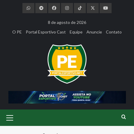
Skip
to
content
8 de agosto de 2026
O PE
Portal Esportivo Cast
Equipe
Anuncie
Contato
Primary
Menu