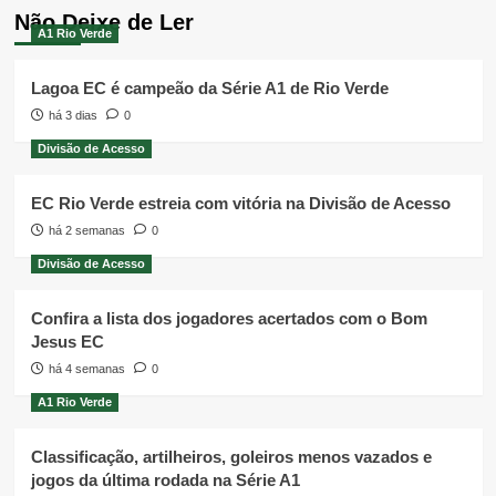
Não Deixe de Ler
A1 Rio Verde
Lagoa EC é campeão da Série A1 de Rio Verde
há 3 dias
0
Divisão de Acesso
EC Rio Verde estreia com vitória na Divisão de Acesso
há 2 semanas
0
Divisão de Acesso
Confira a lista dos jogadores acertados com o Bom
Jesus EC
há 4 semanas
0
A1 Rio Verde
Classificação, artilheiros, goleiros menos vazados e
jogos da última rodada na Série A1