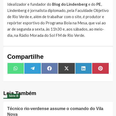
Idealizador e fundador do
Blog do Lindenberg
e do
PE
,
Lindenberg é jornalista diplomado, pela Faculdade Objetivo
de Rio Verde e, além de trabalhar com o site, é produtor e
repórter esportivo do Programa Bola na Mesa, que vai ao
ar de segunda a sexta, às 11h30 e, aos sábados, ao meio-
dia, na Rádio Morada do Sol FM de Rio Verde.
Compartilhe
Share
Share
Share
Share
Share
Share
WhatsApp
Telegram
Facebook
X
LinkedIn
Pintere
on
on
on
on
on
on
(Twitter)
Leia Também
Série B
Técnico rio-verdense assume o comando do Vila
Nova