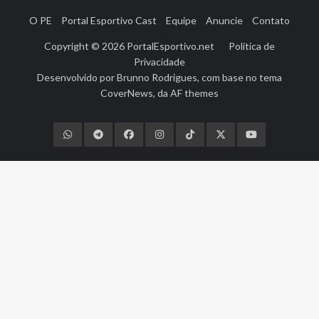
O PE
Portal Esportivo Cast
Equipe
Anuncie
Contato
Copyright © 2026
PortalEsportivo.net
Política de
Privacidade
Desenvolvido por
Brunno Rodrigues
, com base no tema
CoverNews
, da
AF themes