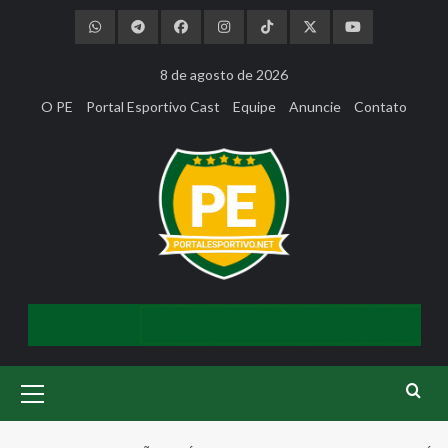
Skip
to
content
8 de agosto de 2026
O PE
Portal Esportivo Cast
Equipe
Anuncie
Contato
Primary
Menu