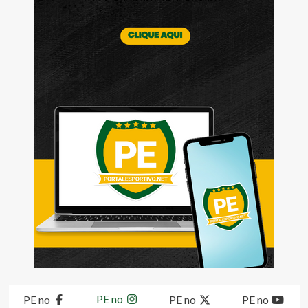
PE no
PE no
PE no
PE no