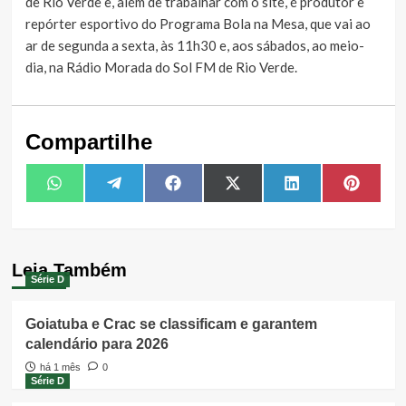
de Rio Verde e, além de trabalhar com o site, é produtor e
repórter esportivo do Programa Bola na Mesa, que vai ao
ar de segunda a sexta, às 11h30 e, aos sábados, ao meio-
dia, na Rádio Morada do Sol FM de Rio Verde.
Compartilhe
Share
Share
Share
Share
Share
Share
WhatsApp
Telegram
Facebook
X
LinkedIn
Pintere
on
on
on
on
on
on
(Twitter)
Leia Também
Série D
Goiatuba e Crac se classificam e garantem
calendário para 2026
há 1 mês
0
Série D