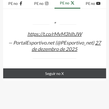
PE no
PE no
PE no
PE no
https://t.co/rMvM3hIhJW
— PortalEsportivo.net (@PEsportivo_net)
27
de dezembro de 2025
Seguir no X