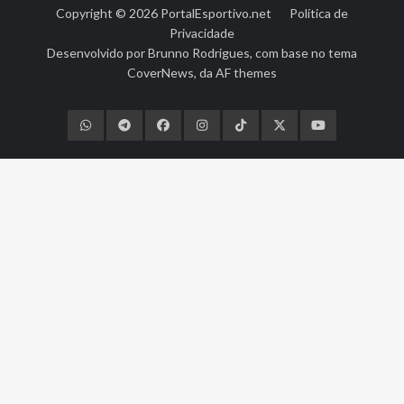
Copyright © 2026
PortalEsportivo.net
Política de
Privacidade
Desenvolvido por
Brunno Rodrigues
, com base no tema
CoverNews
, da
AF themes