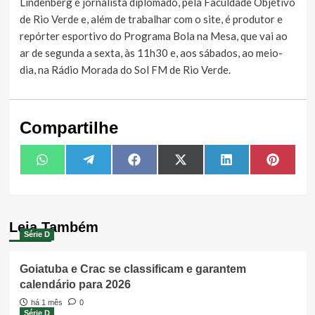
Lindenberg é jornalista diplomado, pela Faculdade Objetivo
de Rio Verde e, além de trabalhar com o site, é produtor e
repórter esportivo do Programa Bola na Mesa, que vai ao
ar de segunda a sexta, às 11h30 e, aos sábados, ao meio-
dia, na Rádio Morada do Sol FM de Rio Verde.
Compartilhe
Share
Share
Share
Share
Share
Share
WhatsApp
Telegram
Facebook
X
LinkedIn
Pintere
on
on
on
on
on
on
(Twitter)
Leia Também
Série D
Goiatuba e Crac se classificam e garantem
calendário para 2026
há 1 mês
0
Série D