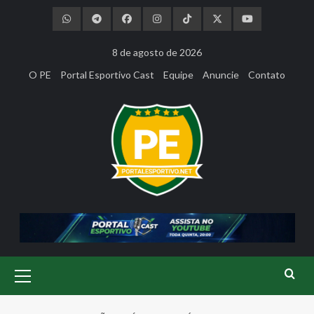
Skip
to
content
8 de agosto de 2026
O PE
Portal Esportivo Cast
Equipe
Anuncie
Contato
Primary
Menu