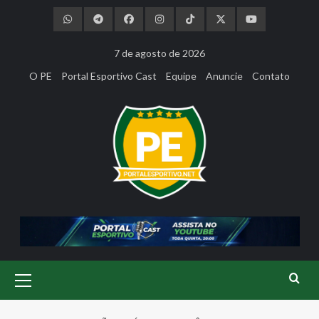
Skip
to
content
7 de agosto de 2026
O PE
Portal Esportivo Cast
Equipe
Anuncie
Contato
Primary
Menu