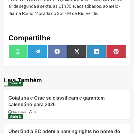
ar de segunda a sexta, às 11h30 e, aos sábados, ao meio-
dia, na Rádio Morada do Sol FM de Rio Verde.
Compartilhe
Share
Share
Share
Share
Share
Share
WhatsApp
Telegram
Facebook
X
LinkedIn
Pintere
on
on
on
on
on
on
(Twitter)
Leia Também
Série D
Goiatuba e Crac se classificam e garantem
calendário para 2026
há 1 mês
0
Série D
Uberlândia EC adere a naming rights no nome do