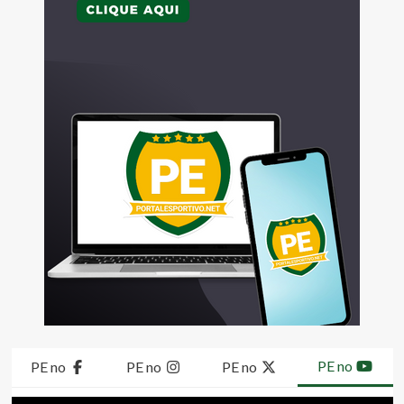
PE no
PE no
PE no
PE no