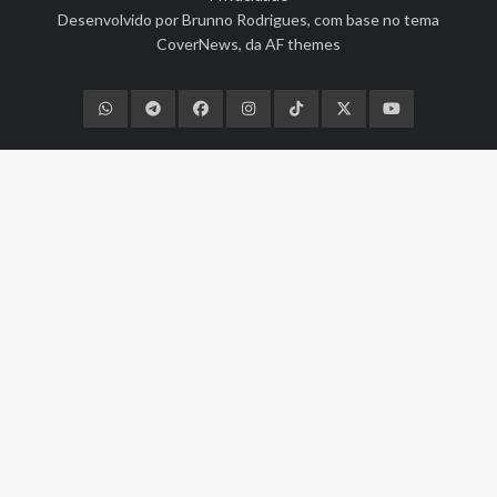
Desenvolvido por
Brunno Rodrigues
, com base no tema
CoverNews
, da
AF themes