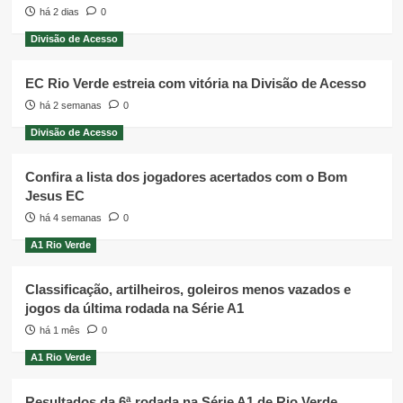
há 2 dias
0
Divisão de Acesso
EC Rio Verde estreia com vitória na Divisão de Acesso
há 2 semanas
0
Divisão de Acesso
Confira a lista dos jogadores acertados com o Bom
Jesus EC
há 4 semanas
0
A1 Rio Verde
Classificação, artilheiros, goleiros menos vazados e
jogos da última rodada na Série A1
há 1 mês
0
A1 Rio Verde
Resultados da 6ª rodada na Série A1 de Rio Verde