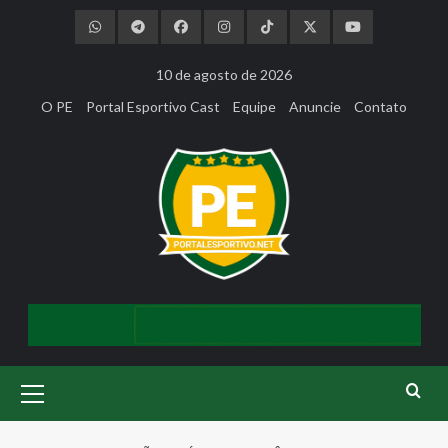
Skip
to
content
10 de agosto de 2026
O PE
Portal Esportivo Cast
Equipe
Anuncie
Contato
Primary
Menu