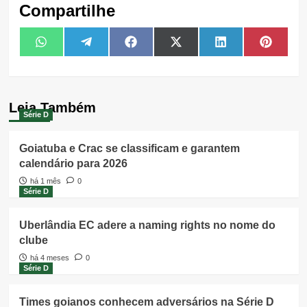
Compartilhe
Share
Share
Share
Share
Share
Share
WhatsApp
Telegram
Facebook
X
LinkedIn
Pintere
on
on
on
on
on
on
(Twitter)
Leia Também
Série D
Goiatuba e Crac se classificam e garantem
calendário para 2026
há 1 mês
0
Série D
Uberlândia EC adere a naming rights no nome do
clube
há 4 meses
0
Série D
Times goianos conhecem adversários na Série D