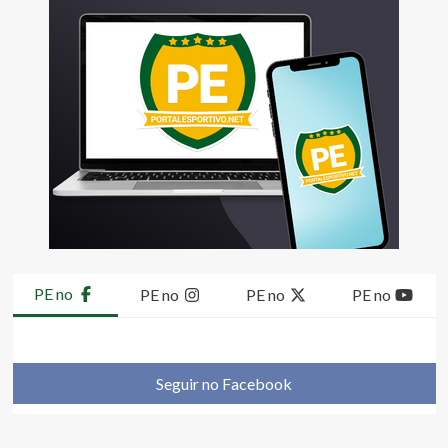
PE no
PE no
PE no
PE no
Seguir no Facebook