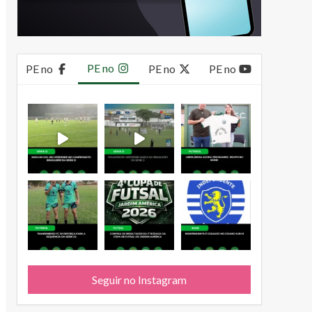
PE no
PE no
PE no
PE no
Seguir no Instagram