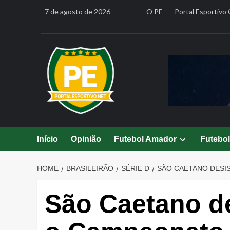
Skip
7 de agosto de 2026
O PE
Portal Esportivo 
to
content
Início
Opinião
Futebol Amador
Futebo
HOME
BRASILEIRÃO
SÉRIE D
SÃO CAETANO DESIS
São Caetano de