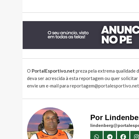
O
PortalEsportivo.net
preza pela extrema qualidade d
deva ser acrescida à esta reportagem ou quer solicita
envie um e-mail para
reportagem@portalesportivo.net
Por Lindenbe
lindenberg@portalespo