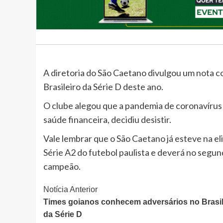
A diretoria do São Caetano divulgou um nota 
Brasileiro da Série D deste ano.
O clube alegou que a pandemia de coronavírus 
saúde financeira, decidiu desistir.
Vale lembrar que o São Caetano já esteve na el
Série A2 do futebol paulista e deverá no segund
campeão.
Continue
Notícia Anterior
Times goianos conhecem adversários no Brasil
Lendo
da Série D