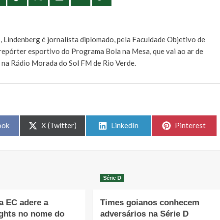
E
, Lindenberg é jornalista diplomado, pela Faculdade Objetivo de
e repórter esportivo do Programa Bola na Mesa, que vai ao ar de
, na Rádio Morada do Sol FM de Rio Verde.
Share
Share
Share
ook
X (Twitter)
LinkedIn
Pinterest
on
on
on
Série D
a EC adere a
Times goianos conhecem
ights no nome do
adversários na Série D