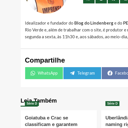
Idealizador e fundador do
Blog do Lindenberg
e do
P
Rio Verde e, além de trabalhar com o site, é produtor 
segunda a sexta, às 11h30 e, aos sábados, ao meio-dia
Compartilhe
Share
Share
Share
WhatsApp
Telegram
Faceb
on
on
on
Leia Também
Série D
Série D
Goiatuba e Crac se
Uberlândi
classificam e garantem
naming r