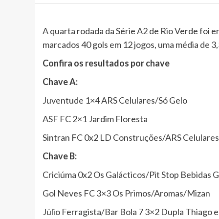
A quarta rodada da Série A2 de Rio Verde foi 
marcados 40 gols em 12 jogos, uma média de 3,3
Confira os resultados por chave
Chave A:
Juventude 1×4 ARS Celulares/Só Gelo
ASF FC 2×1 Jardim Floresta
Sintran FC 0x2 LD Construções/ARS Celulares
Chave B:
Criciúma 0x2 Os Galácticos/Pit Stop Bebidas 
Gol Neves FC 3×3 Os Primos/Aromas/Mizan
Júlio Ferragista/Bar Bola 7 3×2 Dupla Thiago e