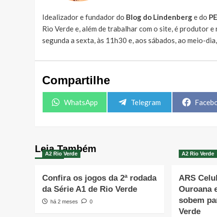
Idealizador e fundador do
Blog do Lindenberg
e do
P
Rio Verde e, além de trabalhar com o site, é produtor 
segunda a sexta, às 11h30 e, aos sábados, ao meio-dia
Compartilhe
Share
Share
Share
WhatsApp
Telegram
Faceb
on
on
on
Leia Também
A2 Rio Verde
A2 Rio Verde
Confira os jogos da 2ª rodada
ARS Celul
da Série A1 de Rio Verde
Ouroana e
sobem par
há 2 meses
0
Verde