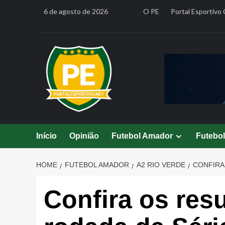
Skip
6 de agosto de 2026
O PE
Portal Esportivo 
to
content
Início
Opinião
Futebol Amador
Futebo
HOME
FUTEBOL AMADOR
A2 RIO VERDE
CONFIRA
Confira os res