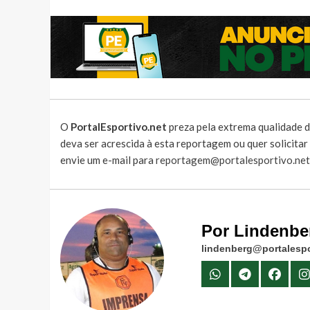
O
PortalEsportivo.net
preza pela extrema qualidade d
deva ser acrescida à esta reportagem ou quer solicita
envie um e-mail para
reportagem@portalesportivo.net
Por Lindenbe
lindenberg@portalespo