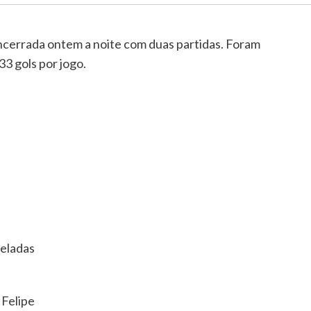
encerrada ontem a noite com duas partidas. Foram
3 gols por jogo.
Geladas
 Felipe