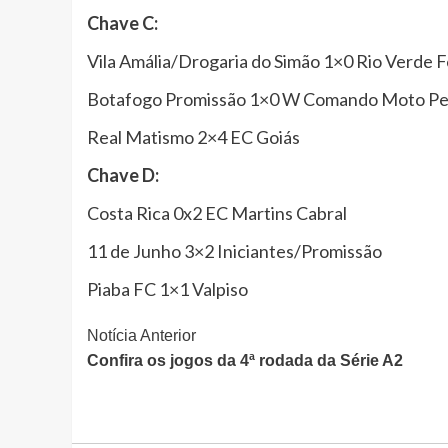
Chave C:
Vila Amália/Drogaria do Simão 1×0 Rio Verde 
Botafogo Promissão 1×0 W Comando Moto Pe
Real Matismo 2×4 EC Goiás
Chave D:
Costa Rica 0x2 EC Martins Cabral
11 de Junho 3×2 Iniciantes/Promissão
Piaba FC 1×1 Valpiso
Continue
Notícia Anterior
Confira os jogos da 4ª rodada da Série A2
Lendo