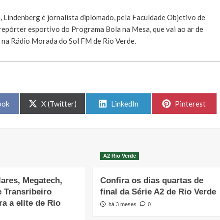
E
, Lindenberg é jornalista diplomado, pela Faculdade Objetivo de
e repórter esportivo do Programa Bola na Mesa, que vai ao ar de
, na Rádio Morada do Sol FM de Rio Verde.
Share
Share
Share
ook
X (Twitter)
LinkedIn
Pinterest
on
on
on
A2 Rio Verde
ares, Megatech,
Confira os dias quartas de
 Transribeiro
final da Série A2 de Rio Verde
a a elite de Rio
há 3 meses
0