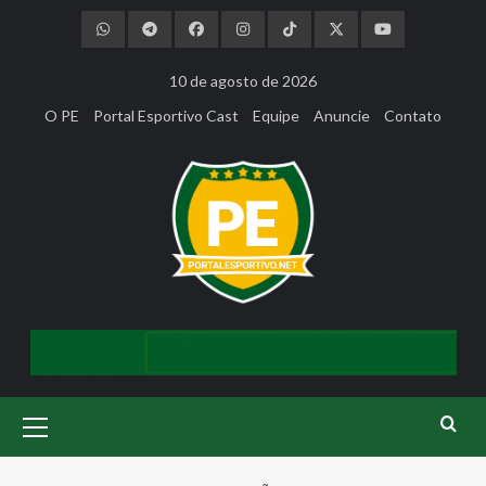
Skip
to
content
10 de agosto de 2026
O PE
Portal Esportivo Cast
Equipe
Anuncie
Contato
Primary
Menu