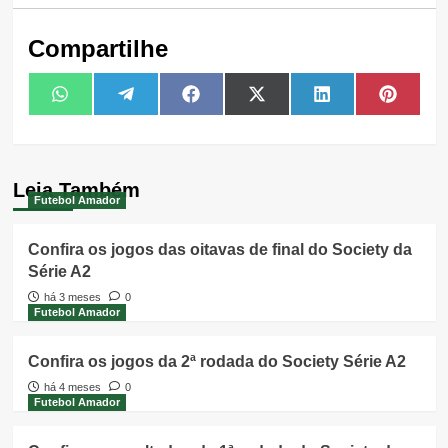
Compartilhe
Share
Share
Share
Share
Share
Share
WhatsApp
Telegram
Facebook
X
LinkedIn
Pintere
on
on
on
on
on
on
(Twitter)
Leia Também
Futebol Amador
Confira os jogos das oitavas de final do Society da
Série A2
há 3 meses
0
Futebol Amador
Confira os jogos da 2ª rodada do Society Série A2
há 4 meses
0
Futebol Amador