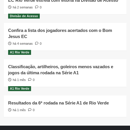
EC Rio Verde estreia com vitória na Divisão de Acesso
há 2 semanas
0
Divisão de Acesso
Confira a lista dos jogadores acertados com o Bom
Jesus EC
há 4 semanas
0
A1 Rio Verde
Classificação, artilheiros, goleiros menos vazados e
jogos da última rodada na Série A1
há 1 mês
0
A1 Rio Verde
Resultados da 6ª rodada na Série A1 de Rio Verde
há 1 mês
0