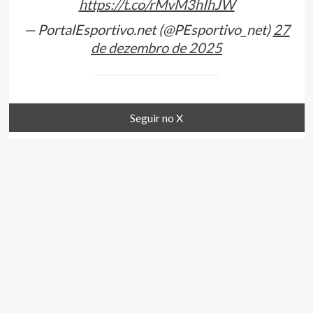
https://t.co/rMvM3hIhJW
— PortalEsportivo.net (@PEsportivo_net)
27
de dezembro de 2025
Seguir no X