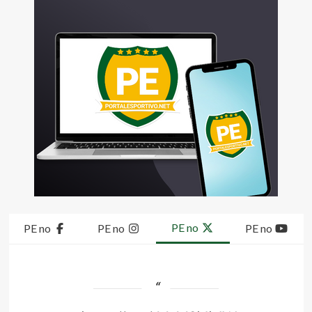
PE no
PE no
PE no
PE no